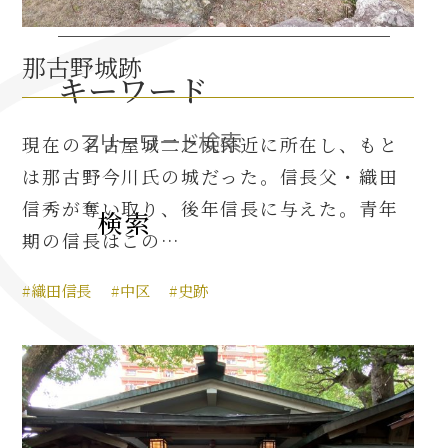
那古野城跡
織田信長と名古屋の関係
キーワード
信長関連 史跡 一覧
現在の名古屋城二之丸付近に所在し、もと
信長グルメ・土産一覧
は那古野今川氏の城だった。信長父・織田
信秀が奪い取り、後年信長に与えた。青年
信長攻路
期の信長はこの…
#織田信長
#中区
#史跡
徳川家康と名古屋の関係
家康関連 史跡 一覧
家康グルメ・土産 一覧