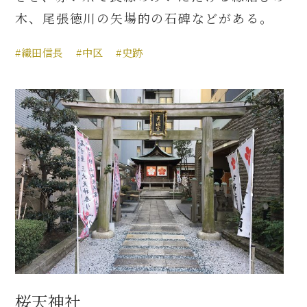
木、尾張徳川の矢場的の石碑などがある。
#織田信長
#中区
#史跡
桜天神社