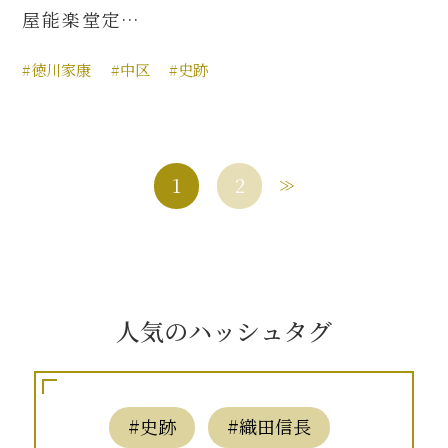
屋能楽堂定…
#徳川家康
#中区
#史跡
1
2
人気のハッシュタグ
#史跡
#織田信長