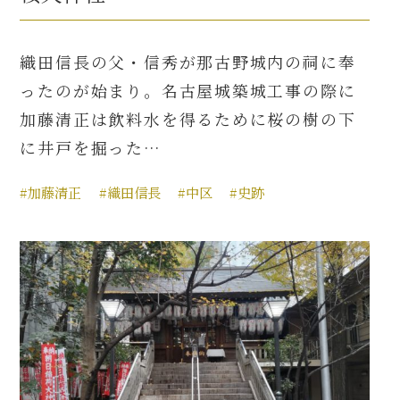
織田信長の父・信秀が那古野城内の祠に奉
ったのが始まり。名古屋城築城工事の際に
加藤清正は飲料水を得るために桜の樹の下
に井戸を掘った…
#加藤清正
#織田信長
#中区
#史跡