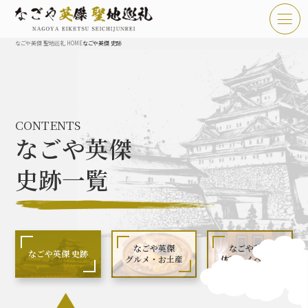
なごや英傑 聖地巡礼 HOME
なごや英傑 史跡
TOP
お知らせ
CONTENTS
なごや英傑 聖地巡礼とは
なごや英傑
なごや英傑 史跡 一覧
史跡一覧
なごや英傑 グルメ・土産 一覧
なごや英傑 体験・イベント
なごや英傑
なごや英傑
なごや英傑 史跡
グルメ・お土産
体験・イベント