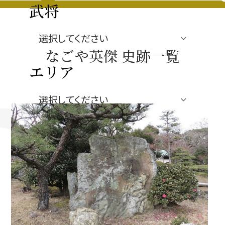
豊臣秀長と名古屋の関係
武将
秀長関連 史跡 一覧
なごや英傑 史跡一覧
秀長グルメ・土産一覧
エリア
名古屋＜秀長＞観光モデルコース
ジャンル
豊臣秀吉と名古屋の関係
秀吉関連 史跡 一覧
秀吉グルメ・土産 一覧
秀吉功路