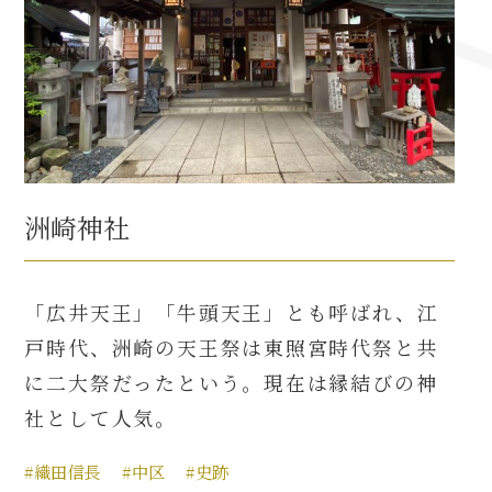
名古屋＜家康＞観光モデルコース
前田利家と名古屋の関係
利家関連 史跡 一覧
洲崎神社
犬千代ルート
「広井天王」「牛頭天王」とも呼ばれ、江
戸時代、洲崎の天王祭は東照宮時代祭と共
加藤清正と名古屋の関係
に二大祭だったという。現在は縁結びの神
社として人気。
清正関連 史跡 一覧
#織田信長
#中区
#史跡
名古屋＜清正＞観光モデルコース