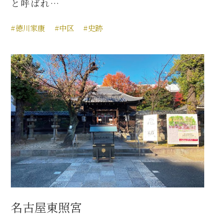
と呼ばれ…
#徳川家康
#中区
#史跡
名古屋東照宮