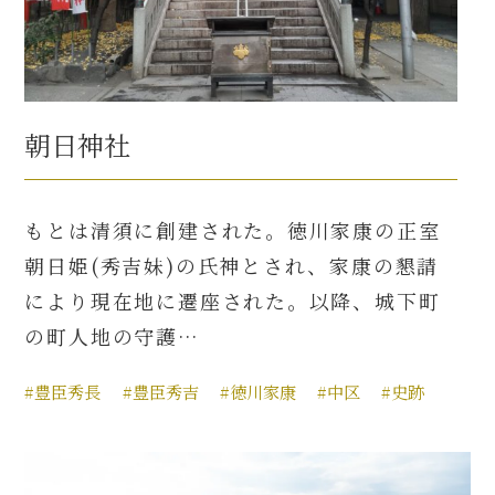
朝日神社
もとは清須に創建された。徳川家康の正室
朝日姫(秀吉妹)の氏神とされ、家康の懇請
により現在地に遷座された。以降、城下町
の町人地の守護…
#豊臣秀長
#豊臣秀吉
#徳川家康
#中区
#史跡