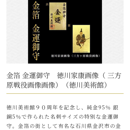
金箔 金運御守 徳川家康画像（ 三方
原戦役画像画像）（徳川美術館）
徳川美術館９０周年を記念し、純金95％ 銀
銅5％で作られた名刺サイズの特別な金運御
守。金箔の街として有名な石川県金沢市の金