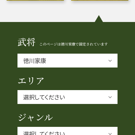
豊臣秀長と名古屋の関係
秀長関連 史跡 一覧
秀長グルメ・土産一覧
武将
このページは徳川家康で固定されています
名古屋＜秀長＞観光モデルコース
エリア
豊臣秀吉と名古屋の関係
秀吉関連 史跡 一覧
秀吉グルメ・土産 一覧
ジャンル
秀吉功路