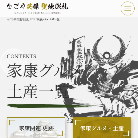
なごや英傑 聖地巡礼 HOME
家康グルメ・土産一覧
TOP
お知らせ
CONTENTS
なごや英傑 聖地巡礼とは
家康グルメ
なごや英傑 史跡 一覧
土産一覧
なごや英傑 グルメ・土産 一覧
なごや英傑 体験・イベント
家康関連 史跡
家康グルメ・土産