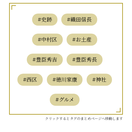
#史跡
#織田信長
#中村区
#お土産
#豊臣秀吉
#豊臣秀長
#西区
#徳川家康
#神社
#グルメ
クリックするとタグのまとめページへ移動します