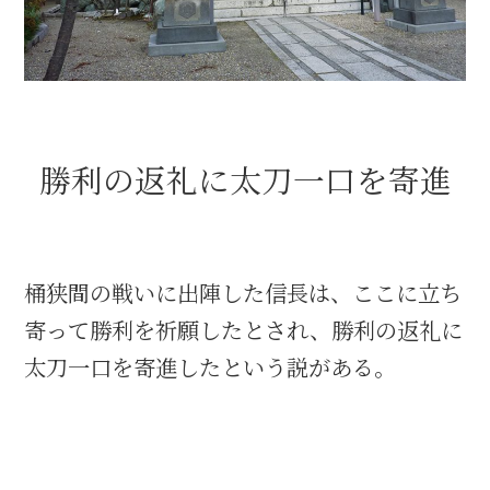
織田信長と名古屋の関係
信長関連 史跡 一覧
勝利の返礼に太刀一口を寄進
信長グルメ・土産一覧
信長攻路
桶狭間の戦いに出陣した信長は、ここに立ち
寄って勝利を祈願したとされ、勝利の返礼に
徳川家康と名古屋の関係
太刀一口を寄進したという説がある。
家康関連 史跡 一覧
家康グルメ・土産 一覧