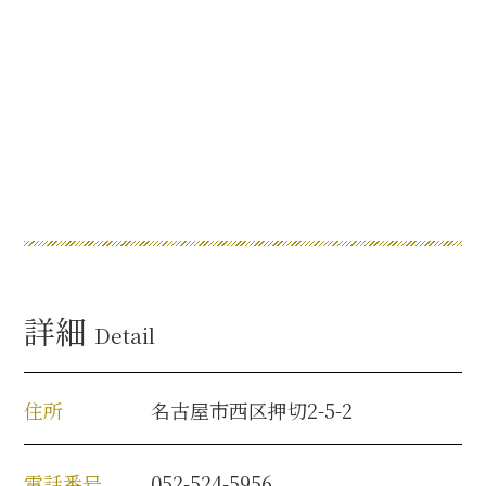
名古屋＜家康＞観光モデルコース
前田利家と名古屋の関係
利家関連 史跡 一覧
犬千代ルート
詳細
Detail
加藤清正と名古屋の関係
住所
名古屋市西区押切2-5-2
清正関連 史跡 一覧
名古屋＜清正＞観光モデルコース
電話番号
052-524-5956