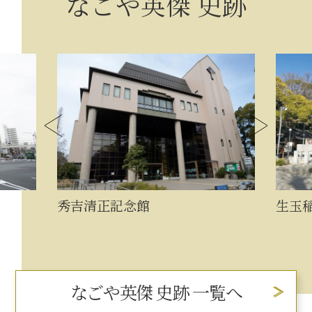
なごや英傑 史跡
秀吉清正記念館
生玉
なごや英傑 史跡 一覧へ