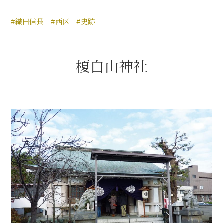
豊臣秀長と名古屋の関係
#織田信長
#西区
#史跡
秀長関連 史跡 一覧
秀長グルメ・土産一覧
榎白山神社
名古屋＜秀長＞観光モデルコース
豊臣秀吉と名古屋の関係
秀吉関連 史跡 一覧
秀吉グルメ・土産 一覧
秀吉功路