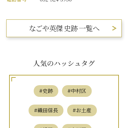
なごや英傑 史跡 一覧へ
人気のハッシュタグ
#史跡
#中村区
#織田信長
#お土産