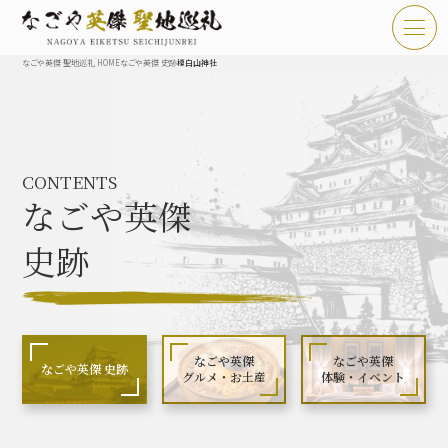
なごや英傑 聖地巡礼 HOME
なごや英傑 史跡
榎白山神社
TOP
お知らせ
CONTENTS
なごや英傑 聖地巡礼とは
なごや英傑
なごや英傑 史跡 一覧
史跡
なごや英傑 グルメ・土産 一覧
なごや英傑 体験・イベント
なごや英傑
なごや英傑
なごや英傑 史跡
グルメ・お土産
体験・イベント