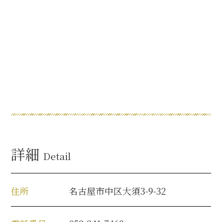
名古屋＜家康＞観光モデルコース
前田利家と名古屋の関係
利家関連 史跡 一覧
犬千代ルート
詳細
Detail
加藤清正と名古屋の関係
住所
名古屋市中区大須3-9-32
清正関連 史跡 一覧
名古屋＜清正＞観光モデルコース