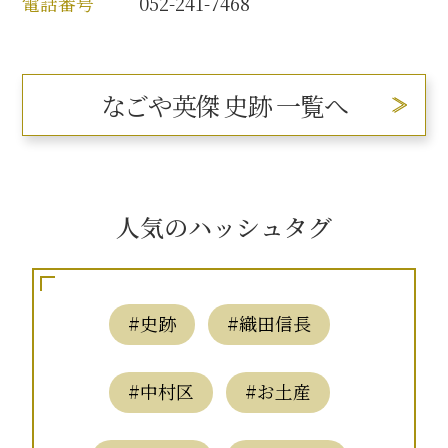
電話番号
052-241-7468
なごや英傑 史跡 一覧へ
人気のハッシュタグ
#史跡
#織田信長
#中村区
#お土産