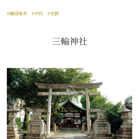
豊臣秀長と名古屋の関係
#織田信長
#中区
#史跡
秀長関連 史跡 一覧
秀長グルメ・土産一覧
三輪神社
名古屋＜秀長＞観光モデルコース
豊臣秀吉と名古屋の関係
秀吉関連 史跡 一覧
秀吉グルメ・土産 一覧
秀吉功路