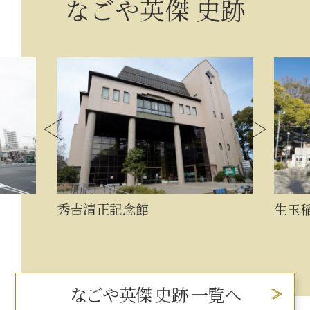
なごや英傑 史跡
秀吉清正記念館
生玉
なごや英傑 史跡 一覧へ