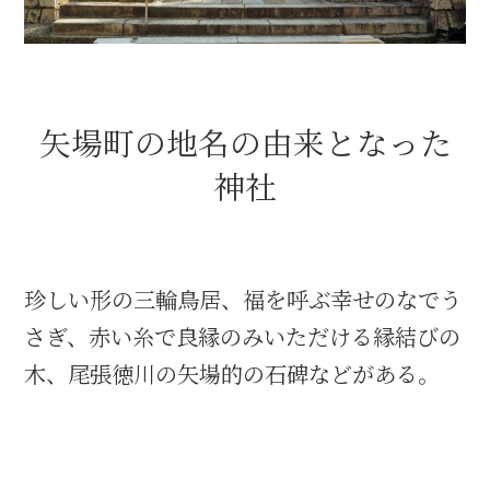
織田信長と名古屋の関係
信長関連 史跡 一覧
矢場町の地名の由来となった
神社
信長グルメ・土産一覧
信長攻路
珍しい形の三輪鳥居、福を呼ぶ幸せのなでう
さぎ、赤い糸で良縁のみいただける縁結びの
徳川家康と名古屋の関係
木、尾張徳川の矢場的の石碑などがある。
家康関連 史跡 一覧
家康グルメ・土産 一覧