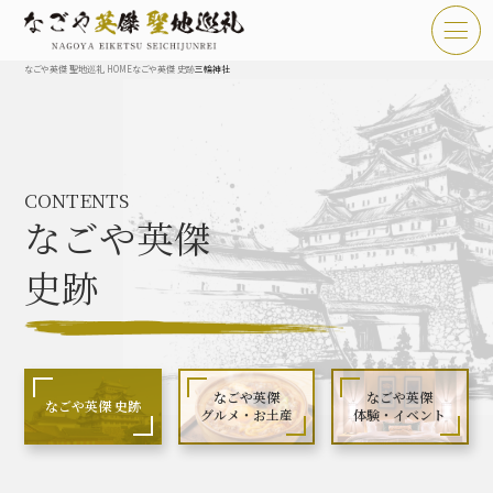
なごや英傑 聖地巡礼 HOME
なごや英傑 史跡
三輪神社
TOP
お知らせ
CONTENTS
なごや英傑 聖地巡礼とは
なごや英傑
なごや英傑 史跡 一覧
史跡
なごや英傑 グルメ・土産 一覧
なごや英傑 体験・イベント
なごや英傑
なごや英傑
なごや英傑 史跡
グルメ・お土産
体験・イベント