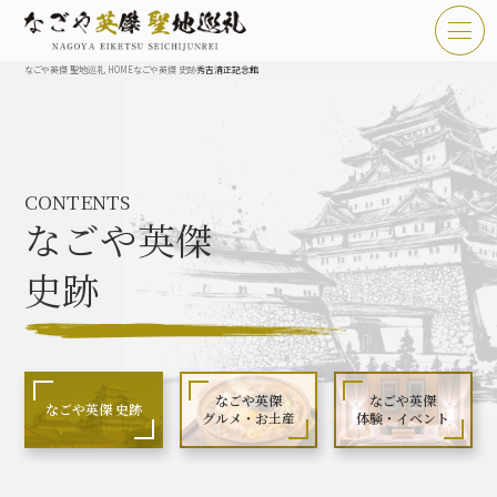
なごや英傑 聖地巡礼 HOME
なごや英傑 史跡
秀吉清正記念館
TOP
お知らせ
CONTENTS
なごや英傑 聖地巡礼とは
なごや英傑
なごや英傑 史跡 一覧
史跡
なごや英傑 グルメ・土産 一覧
なごや英傑 体験・イベント
なごや英傑
なごや英傑
なごや英傑 史跡
グルメ・お土産
体験・イベント