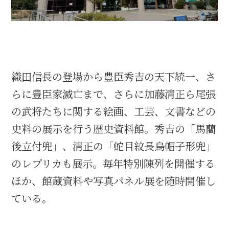
織田信長と名古屋の関係
信長関連 史跡 一覧
織田信長の登場から豊臣秀吉の天下統一、さ
信長グルメ・土産一覧
らに豊臣家滅亡まで、さらに加藤清正ら尾張
の武将たちに関する絵画、工芸、文書などの
信長攻路
史料の展示を行う歴史資料館。秀吉の「馬藺
後立付兜」、清正の「蛇目紋長烏帽子形兜」
のレプリカも展示。毎年特別陳列を開催する
徳川家康と名古屋の関係
ほか、館蔵資料や写真パネル展を随時開催し
家康関連 史跡 一覧
ている。
家康グルメ・土産 一覧