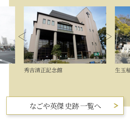
秀吉清正記念館
生玉
なごや英傑 史跡 一覧へ