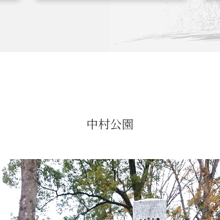
関連 史跡 一覧
信長グルメ・土産一覧
信
関連 史跡 一覧
家康グルメ・土産 一覧
名
中村公園
関連 史跡 一覧
犬千代ルート
関連 史跡 一覧
名古屋＜清正＞観光モデルコ