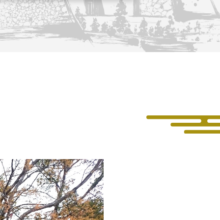
長攻路
古屋＜家康＞観光モデルコース
ース