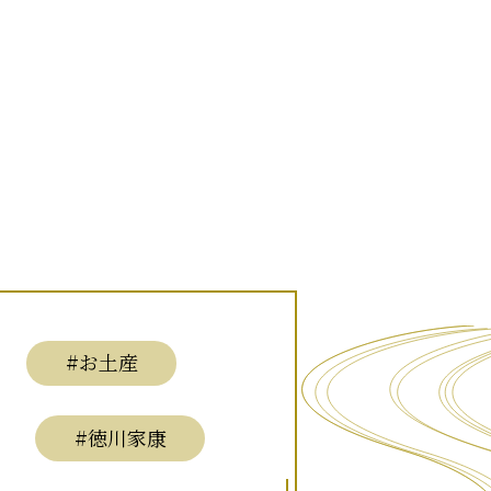
#お土産
#徳川家康