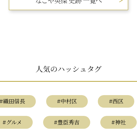
なごや英傑 史跡 一覧へ
人気のハッシュタグ
#織田信長
#中村区
#西区
#グルメ
#豊臣秀吉
#神社