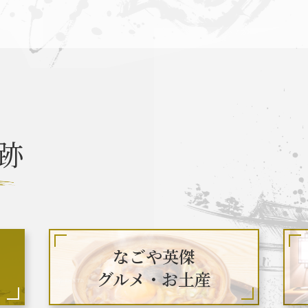
なごや英傑 聖地巡礼とは
お知らせ
跡
なごや英傑 グルメ・土産 一覧
なごや英
関連 史跡 一覧
秀長グルメ・土産一覧
名
なごや英傑
グルメ・お土産
関連 史跡 一覧
秀吉グルメ・土産 一覧
秀