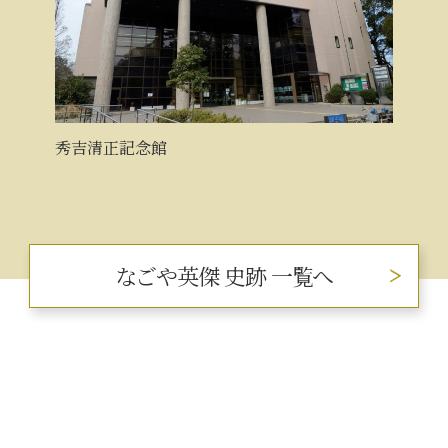
秀吉清正記念館
なごや英傑 史跡 一覧へ