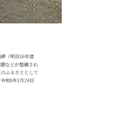
碑（明治16年建
庭園などが整備され
正のふるさととして
和8年1月24日