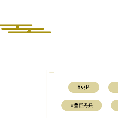
#史跡
#豊臣秀長