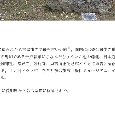
※
1）に造られた名古屋市内で最も古い公園
。園内には豊公誕生之地
吉の馬印である千成瓢箪にちなんだひょうたん池や藤棚、日本
豊國神社、常泉寺、妙行寺、秀吉清正記念館とともに秀吉と清
る。「大河ドラマ館」を含む複合施設「豊臣ミュージアム」が令
する。
23）に愛知県から名古屋市に移管された。