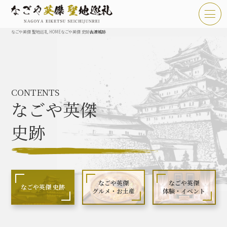
なごや英傑 聖地巡礼 HOME
なごや英傑 史跡
古渡城跡
TOP
お知らせ
CONTENTS
なごや英傑 聖地巡礼とは
なごや英傑
なごや英傑 史跡 一覧
史跡
なごや英傑 グルメ・土産 一覧
なごや英傑 体験・イベント
なごや英傑
なごや英傑
なごや英傑 史跡
グルメ・お土産
体験・イベント