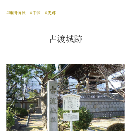
豊臣秀長と名古屋の関係
#織田信長
#中区
#史跡
秀長関連 史跡 一覧
秀長グルメ・土産一覧
古渡城跡
名古屋＜秀長＞観光モデルコース
豊臣秀吉と名古屋の関係
秀吉関連 史跡 一覧
秀吉グルメ・土産 一覧
秀吉功路