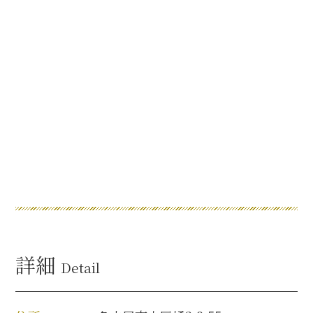
名古屋＜家康＞観光モデルコース
前田利家と名古屋の関係
利家関連 史跡 一覧
犬千代ルート
加藤清正と名古屋の関係
詳細
Detail
清正関連 史跡 一覧
名古屋＜清正＞観光モデルコース