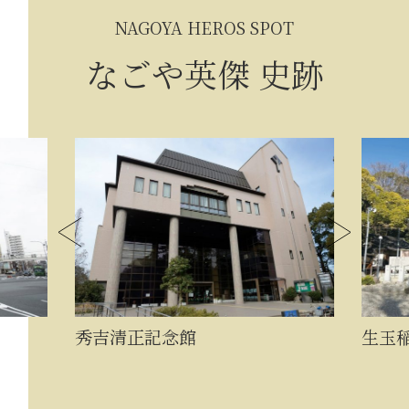
NAGOYA HEROS SPOT
なごや英傑 史跡
秀吉清正記念館
生玉