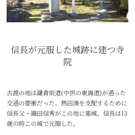
織田信長と名古屋の関係
信長関連 史跡 一覧
信長が元服した城跡に建つ寺
信長グルメ・土産一覧
院
信長攻路
古渡の地は鎌倉街道(中世の東海道)が通った
徳川家康と名古屋の関係
交通の要衝だった。熱田湊を支配するために
信長父・織田信秀がこの地に築城。信長は13
家康関連 史跡 一覧
歳の時この城で元服した。
家康グルメ・土産 一覧