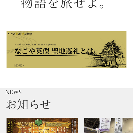
物語を旅せよ。
名古屋＜家康＞観光モデルコース
前田利家と名古屋の関係
利家関連 史跡 一覧
犬千代ルート
NEWS
お知らせ
加藤清正と名古屋の関係
清正関連 史跡 一覧
名古屋＜清正＞観光モデルコース