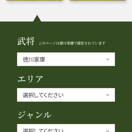
豊臣秀長と名古屋の関係
秀長関連 史跡 一覧
秀長グルメ・土産一覧
武将
このページは徳川家康で固定されています
名古屋＜秀長＞観光モデルコース
エリア
豊臣秀吉と名古屋の関係
秀吉関連 史跡 一覧
秀吉グルメ・土産 一覧
ジャンル
秀吉功路