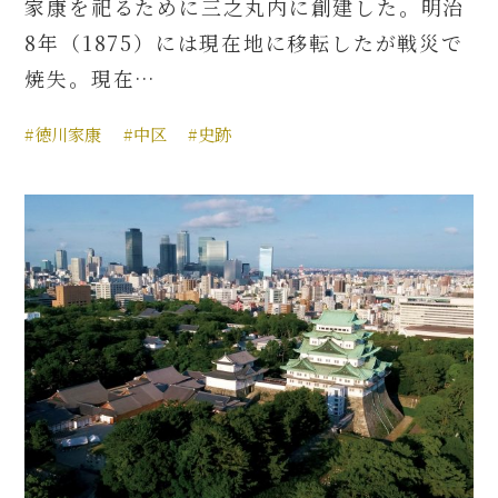
家康を祀るために三之丸内に創建した。明治
8年（1875）には現在地に移転したが戦災で
焼失。現在…
#徳川家康
#中区
#史跡