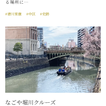
る場所に…
#徳川家康
#中区
#史跡
なごや堀川クルーズ