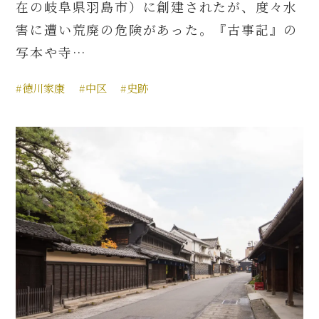
在の岐阜県羽島市）に創建されたが、度々水
害に遭い荒廃の危険があった。『古事記』の
写本や寺…
#徳川家康
#中区
#史跡