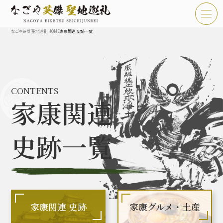
なごや英傑 聖地巡礼 HOME
家康関連 史跡一覧
TOP
お知らせ
CONTENTS
なごや英傑 聖地巡礼とは
家康関連
なごや英傑 史跡 一覧
史跡一覧
なごや英傑 グルメ・土産 一覧
なごや英傑 体験・イベント
家康関連 史跡
家康グルメ・土産