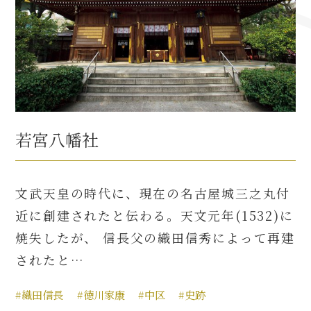
若宮八幡社
文武天皇の時代に、現在の名古屋城三之丸付
近に創建されたと伝わる。天文元年(1532)に
焼失したが、 信長父の織田信秀によって再建
されたと…
#織田信長
#徳川家康
#中区
#史跡