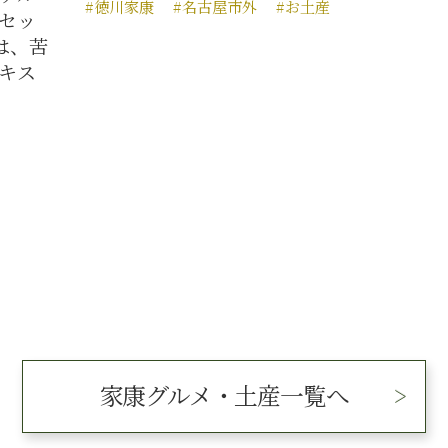
お土産
べい
の
の
の
す。
#徳
家康グルメ・土産一覧へ