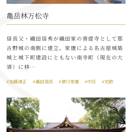
亀岳林万松寺
信長父・織田信秀が織田家の菩提寺として那
古野城の南側に建立。家康による名古屋城築
城と城下町建設にともない南寺町（現在の大
須）に移…
#加藤清正
#織田信長
#徳川家康
#中区
#史跡