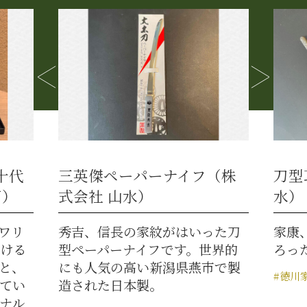
フ（株
刀型耳かき（株式会社 山
五
水）
種
った刀
家康、秀吉、信長の三英傑がそ
「
世界的
ろった刀型耳かき
も
市で製
フ
#徳川家康
#名古屋市外
#お土産
ざ
わ