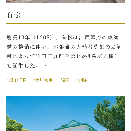
有松
慶長13年（1608）、有松は江戸幕府の東海
道の整備に伴い、尾張藩の入植者募集のお触
書によって竹田庄九郎をはじめ8名が入植し
て誕生した。…
#織田信長
#徳川家康
#緑区
#史跡