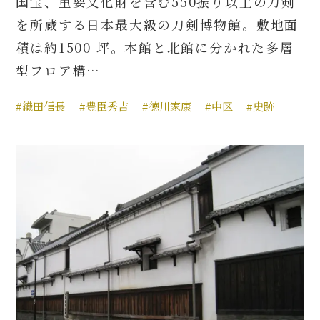
国宝、重要文化財を含む550振り以上の刀剣
を所蔵する日本最大級の刀剣博物館。敷地面
積は約1500 坪。本館と北館に分かれた多層
型フロア構…
#織田信長
#豊臣秀吉
#徳川家康
#中区
#史跡