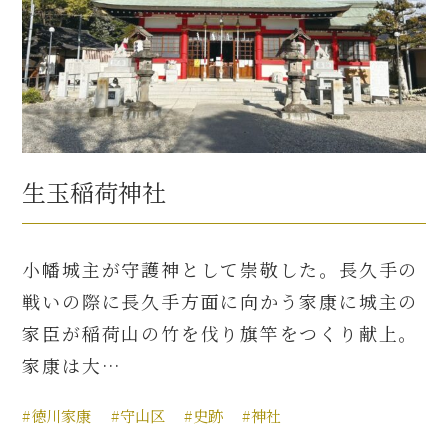
生玉稲荷神社
小幡城主が守護神として崇敬した。長久手の
戦いの際に長久手方面に向かう家康に城主の
家臣が稲荷山の竹を伐り旗竿をつくり献上。
家康は大…
#徳川家康
#守山区
#史跡
#神社