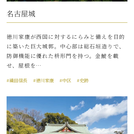
名古屋城
徳川家康が西国に対するにらみと備えを目的
に築いた巨大城郭。中心部は総石垣造りで、
防御機能に優れた枡形門を持つ。金鯱を載
せ、屋根を…
#織田信長
#徳川家康
#中区
#史跡