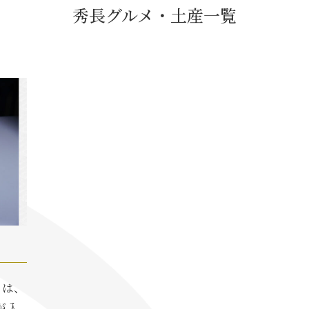
秀長グルメ・土産一覧
には、
が入