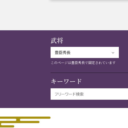
織田信長と名古屋の関係
信長
武将
徳川家康と名古屋の関係
家康
このページは豊臣秀長で固定されています
キーワード
前田利家と名古屋の関係
利家
加藤清正と名古屋の関係
清正