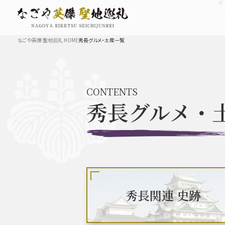
なごや英傑 聖地巡礼 HOME
秀長グルメ・土産一覧
TOP
CONTENTS
秀長グルメ・
なごや英傑 史跡 一覧
豊臣秀長と名古屋の関係
秀長
秀長関連 史跡
豊臣秀吉と名古屋の関係
秀吉