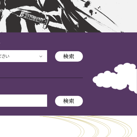
長攻路
ル
古屋＜家康＞観光モデルコース
ース