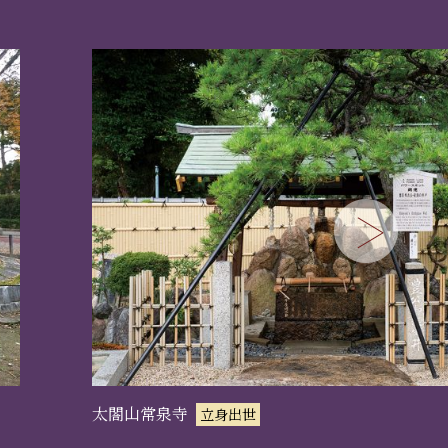
太閤山常泉寺
立身出世