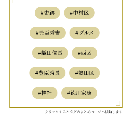
#史跡
#中村区
#豊臣秀吉
#グルメ
#織田信長
#西区
#豊臣秀長
#熱田区
#神社
#徳川家康
クリックするとタグのまとめページへ移動します