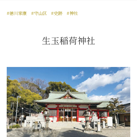
豊臣秀長と名古屋の関係
#徳川家康
#守山区
#史跡
#神社
秀長関連 史跡 一覧
秀長グルメ・土産一覧
生玉稲荷神社
名古屋＜秀長＞観光モデルコース
豊臣秀吉と名古屋の関係
秀吉関連 史跡 一覧
秀吉グルメ・土産 一覧
秀吉功路