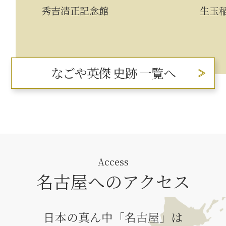
秀吉清正記念館
生玉
なごや英傑 史跡 一覧へ
Access
名古屋へのアクセス
日本の真ん中「名古屋」は