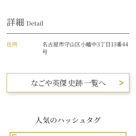
名古屋＜家康＞観光モデルコース
詳細
Detail
前田利家と名古屋の関係
住所
名古屋市守山区小幡中3丁目13番44
号
利家関連 史跡 一覧
犬千代ルート
なごや英傑 史跡 一覧へ
加藤清正と名古屋の関係
清正関連 史跡 一覧
人気のハッシュタグ
名古屋＜清正＞観光モデルコース