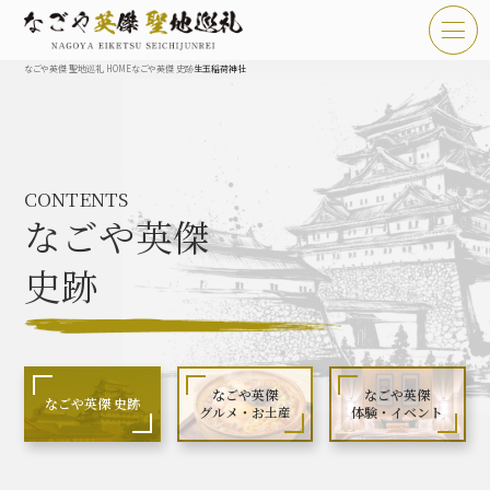
なごや英傑 聖地巡礼 HOME
なごや英傑 史跡
生玉稲荷神社
TOP
お知らせ
CONTENTS
なごや英傑 聖地巡礼とは
なごや英傑
なごや英傑 史跡 一覧
史跡
なごや英傑 グルメ・土産 一覧
なごや英傑 体験・イベント
なごや英傑
なごや英傑
なごや英傑 史跡
グルメ・お土産
体験・イベント