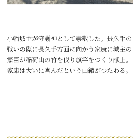
織田信長と名古屋の関係
信長関連 史跡 一覧
小幡城主が守護神として崇敬した。長久手の
戦いの際に長久手方面に向かう家康に城主の
信長グルメ・土産一覧
家臣が稲荷山の竹を伐り旗竿をつくり献上。
信長攻路
家康は大いに喜んだという由緒がつたわる。
徳川家康と名古屋の関係
家康関連 史跡 一覧
家康グルメ・土産 一覧