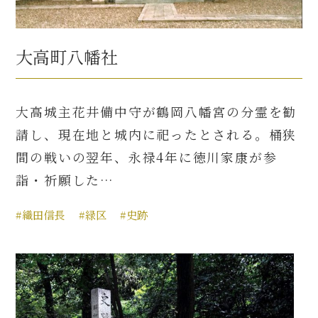
大高町八幡社
大高城主花井備中守が鶴岡八幡宮の分霊を勧
請し、現在地と城内に祀ったとされる。桶狭
間の戦いの翌年、永禄4年に徳川家康が参
詣・祈願した…
#織田信長
#緑区
#史跡