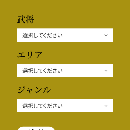
豊臣秀長と名古屋の関係
秀長関連 史跡 一覧
武将
秀長グルメ・土産一覧
名古屋＜秀長＞観光モデルコース
エリア
豊臣秀吉と名古屋の関係
ジャンル
秀吉関連 史跡 一覧
秀吉グルメ・土産 一覧
秀吉功路