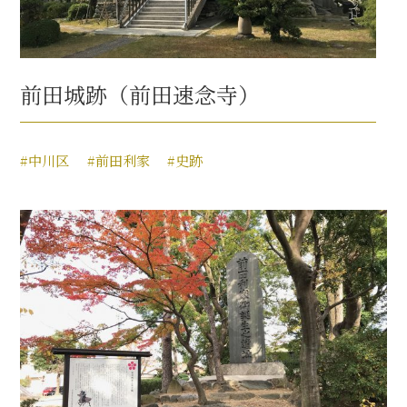
前田城跡（前田速念寺）
#中川区
#前田利家
#史跡