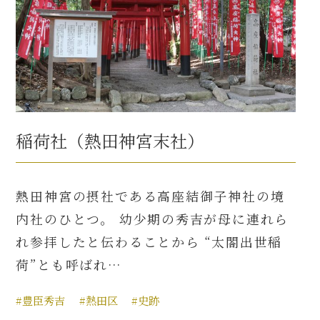
稲荷社（熱田神宮末社）
熱田神宮の摂社である高座結御子神社の境
内社のひとつ。 幼少期の秀吉が母に連れら
れ参拝したと伝わることから “太閤出世稲
荷”とも呼ばれ…
#豊臣秀吉
#熱田区
#史跡