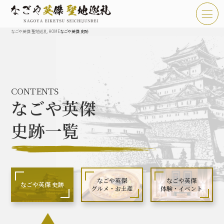
なごや英傑 聖地巡礼 HOME
なごや英傑 史跡
TOP
お知らせ
CONTENTS
なごや英傑 聖地巡礼とは
なごや英傑
なごや英傑 史跡 一覧
史跡一覧
なごや英傑 グルメ・土産 一覧
なごや英傑 体験・イベント
なごや英傑
なごや英傑
なごや英傑 史跡
グルメ・お土産
体験・イベント