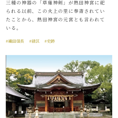
三種の神器の「草薙神剣」が熱田神宮に祀
られる以前、この火上の里に奉斎されてい
たことから、熱田神宮の元宮とも言われて
いる。
#織田信長
#緑区
#史跡