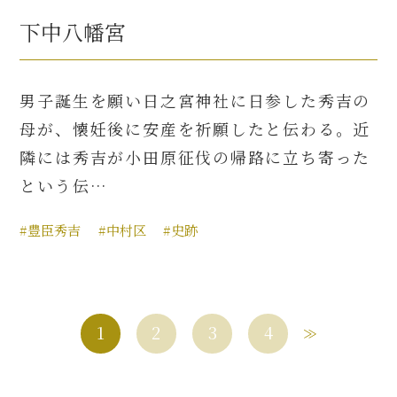
下中八幡宮
男子誕生を願い日之宮神社に日参した秀吉の
母が、懐妊後に安産を祈願したと伝わる。近
隣には秀吉が小田原征伐の帰路に立ち寄った
という伝…
#豊臣秀吉
#中村区
#史跡
1
2
3
4