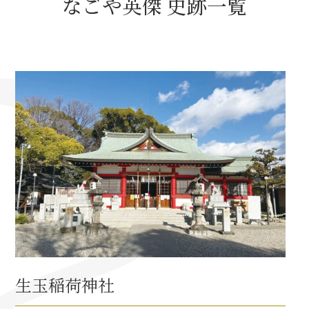
なごや英傑 史跡一覧
名古屋＜家康＞観光モデルコース
前田利家と名古屋の関係
利家関連 史跡 一覧
犬千代ルート
加藤清正と名古屋の関係
清正関連 史跡 一覧
生玉稲荷神社
名古屋＜清正＞観光モデルコース