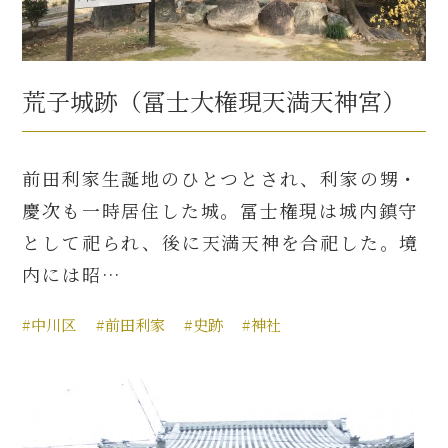
荒子城跡（冨士大権現天満天神宮）
前田利家生誕地のひとつとされ、利家の甥・
慶次も一時居住した城。冨士権現は城内鎮守
として祀られ、後に天満天神を合祀した。境
内には昭…
#中川区
#前田利家
#史跡
#神社