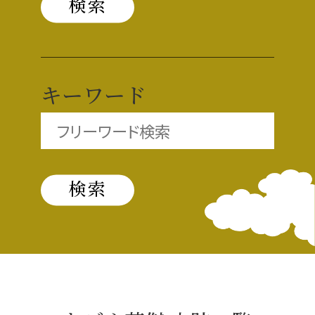
織田信長と名古屋の関係
信長関連 史跡 一覧
キーワード
信長グルメ・土産一覧
信長攻路
徳川家康と名古屋の関係
家康関連 史跡 一覧
家康グルメ・土産 一覧