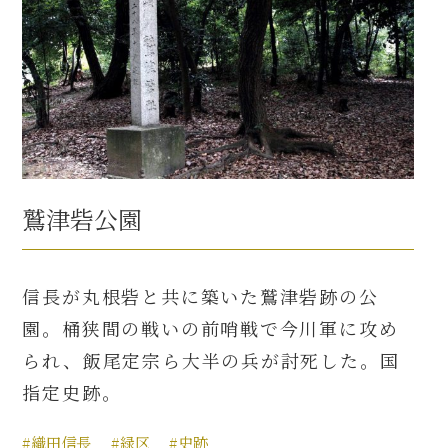
鷲津砦公園
信長が丸根砦と共に築いた鷲津砦跡の公
園。桶狭間の戦いの前哨戦で今川軍に攻め
られ、飯尾定宗ら大半の兵が討死した。国
指定史跡。
#織田信長
#緑区
#史跡