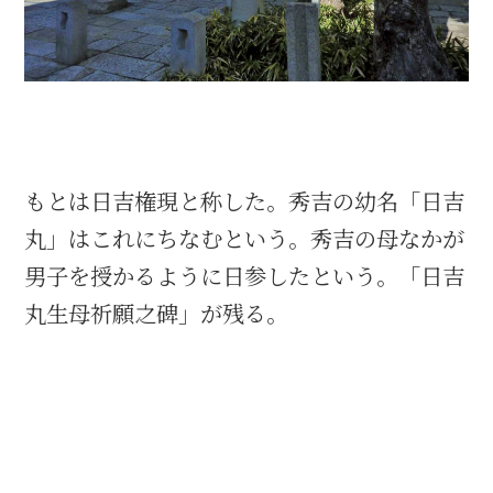
織田信長と名古屋の関係
信長関連 史跡 一覧
信長グルメ・土産一覧
もとは日吉権現と称した。秀吉の幼名「日吉
丸」はこれにちなむという。秀吉の母なかが
信長攻路
男子を授かるように日参したという。「日吉
丸生母祈願之碑」が残る。
徳川家康と名古屋の関係
家康関連 史跡 一覧
家康グルメ・土産 一覧