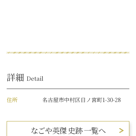
名古屋＜家康＞観光モデルコース
前田利家と名古屋の関係
利家関連 史跡 一覧
犬千代ルート
詳細
Detail
住所
名古屋市中村区日ノ宮町1-30-28
加藤清正と名古屋の関係
清正関連 史跡 一覧
なごや英傑 史跡 一覧へ
名古屋＜清正＞観光モデルコース