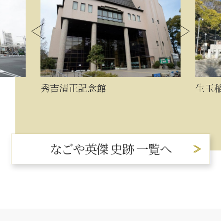
秀吉清正記念館
生玉
なごや英傑 史跡 一覧へ