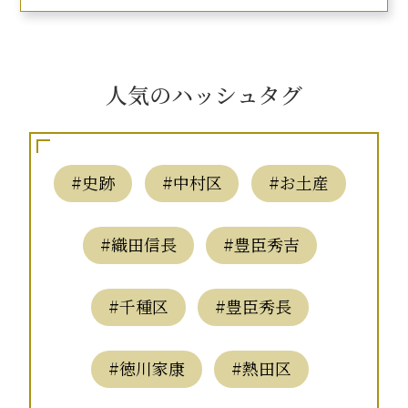
人気のハッシュタグ
#史跡
#中村区
#お土産
#織田信長
#豊臣秀吉
#千種区
#豊臣秀長
#徳川家康
#熱田区