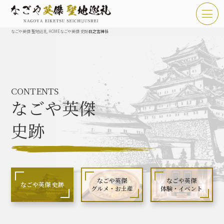
なごや英傑 聖地巡礼 HOME
なごや英傑 史跡
日之宮神社
TOP
お知らせ
CONTENTS
なごや英傑 聖地巡礼とは
なごや英傑
なごや英傑 史跡 一覧
史跡
なごや英傑 グルメ・土産 一覧
なごや英傑 体験・イベント
なごや英傑
なごや英傑
なごや英傑 史跡
グルメ・お土産
体験・イベント