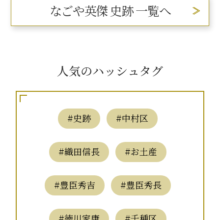
なごや英傑 史跡 一覧へ
人気のハッシュタグ
#史跡
#中村区
#織田信長
#お土産
#豊臣秀吉
#豊臣秀長
#徳川家康
#千種区