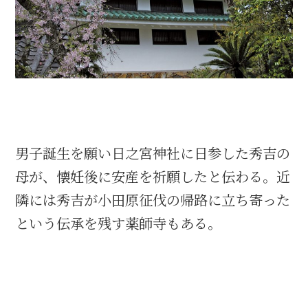
織田信長と名古屋の関係
信長関連 史跡 一覧
信長グルメ・土産一覧
信長攻路
男子誕生を願い日之宮神社に日参した秀吉の
母が、懐妊後に安産を祈願したと伝わる。近
隣には秀吉が小田原征伐の帰路に立ち寄った
徳川家康と名古屋の関係
という伝承を残す薬師寺もある。
家康関連 史跡 一覧
家康グルメ・土産 一覧