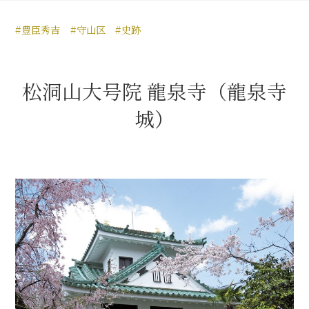
豊臣秀長と名古屋の関係
#豊臣秀吉
#守山区
#史跡
秀長関連 史跡 一覧
秀長グルメ・土産一覧
松洞山大号院 龍泉寺（龍泉寺
名古屋＜秀長＞観光モデルコース
城）
豊臣秀吉と名古屋の関係
秀吉関連 史跡 一覧
秀吉グルメ・土産 一覧
秀吉功路