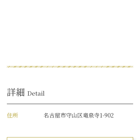
名古屋＜家康＞観光モデルコース
前田利家と名古屋の関係
利家関連 史跡 一覧
犬千代ルート
詳細
Detail
加藤清正と名古屋の関係
住所
名古屋市守山区竜泉寺1-902
清正関連 史跡 一覧
名古屋＜清正＞観光モデルコース