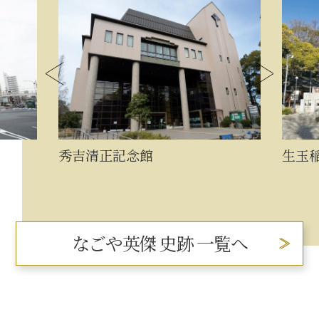
秀吉清正記念館
生玉
なごや英傑 史跡 一覧へ