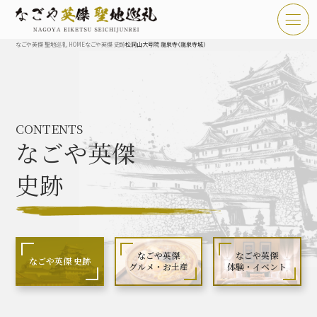
なごや英傑 聖地巡礼 HOME
なごや英傑 史跡
松洞山大号院 龍泉寺（龍泉寺城）
TOP
お知らせ
CONTENTS
なごや英傑 聖地巡礼とは
なごや英傑
なごや英傑 史跡 一覧
史跡
なごや英傑 グルメ・土産 一覧
なごや英傑 体験・イベント
なごや英傑
なごや英傑
なごや英傑 史跡
グルメ・お土産
体験・イベント