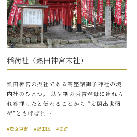
稲荷社（熱田神宮末社）
熱田神宮の摂社である高座結御子神社の境
内社のひとつ。 幼少期の秀吉が母に連れら
れ参拝したと伝わることから “太閤出世稲
荷”とも呼ばれ…
#豊臣秀吉
#熱田区
#史跡