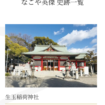
なごや英傑 史跡一覧
名古屋＜家康＞観光モデルコース
前田利家と名古屋の関係
利家関連 史跡 一覧
犬千代ルート
加藤清正と名古屋の関係
清正関連 史跡 一覧
生玉稲荷神社
名古屋＜清正＞観光モデルコース