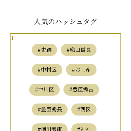
人気のハッシュタグ
#史跡
#織田信長
#中村区
#お土産
#中川区
#豊臣秀吉
#豊臣秀長
#西区
#徳川家康
#神社