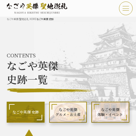
なごや英傑 聖地巡礼 HOME
なごや英傑 史跡
TOP
お知らせ
CONTENTS
なごや英傑 聖地巡礼とは
なごや英傑
なごや英傑 史跡 一覧
史跡一覧
なごや英傑 グルメ・土産 一覧
なごや英傑 体験・イベント
なごや英傑
なごや英傑
なごや英傑 史跡
グルメ・お土産
体験・イベント