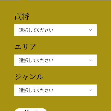
豊臣秀長と名古屋の関係
秀長関連 史跡 一覧
武将
秀長グルメ・土産一覧
名古屋＜秀長＞観光モデルコース
エリア
豊臣秀吉と名古屋の関係
ジャンル
秀吉関連 史跡 一覧
秀吉グルメ・土産 一覧
秀吉功路