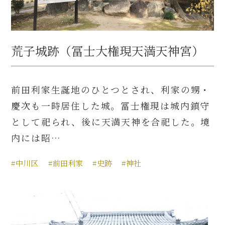
荒子城跡（冨士大権現天満天神宮）
前田利家生誕地のひとつとされ、利家の甥・
慶次も一時居住した城。冨士権現は城内鎮守
として祀られ、後に天満天神を合祀した。境
内には昭…
#中川区
#前田利家
#史跡
#神社