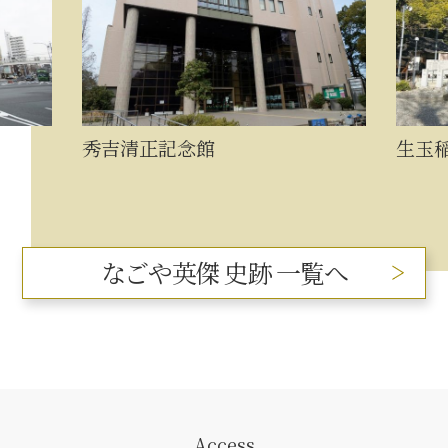
正記念館
生玉稲荷神社
なごや英傑 史跡 一覧へ
Access