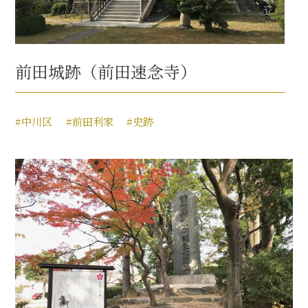
前田城跡（前田速念寺）
#中川区
#前田利家
#史跡