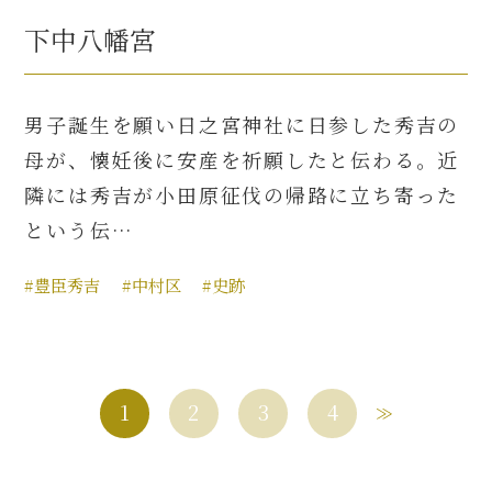
下中八幡宮
男子誕生を願い日之宮神社に日参した秀吉の
母が、懐妊後に安産を祈願したと伝わる。近
隣には秀吉が小田原征伐の帰路に立ち寄った
という伝…
#豊臣秀吉
#中村区
#史跡
1
2
3
4