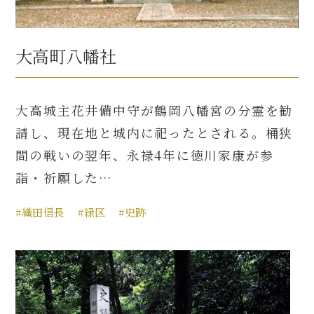
大高町八幡社
大高城主花井備中守が鶴岡八幡宮の分霊を勧
請し、現在地と城内に祀ったとされる。桶狭
間の戦いの翌年、永禄4年に徳川家康が参
詣・祈願した…
#織田信長
#緑区
#史跡