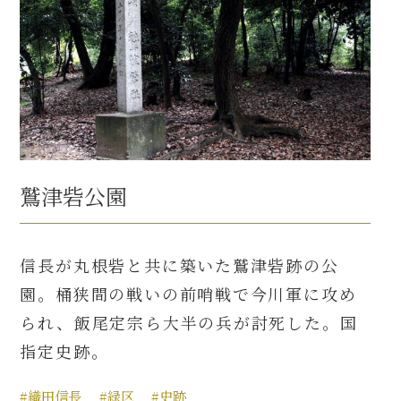
鷲津砦公園
信長が丸根砦と共に築いた鷲津砦跡の公
園。桶狭間の戦いの前哨戦で今川軍に攻め
られ、飯尾定宗ら大半の兵が討死した。国
指定史跡。
#織田信長
#緑区
#史跡