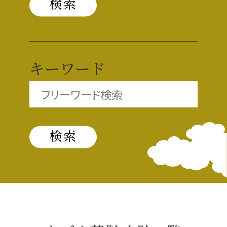
織田信長と名古屋の関係
信長関連 史跡 一覧
キーワード
信長グルメ・土産一覧
信長攻路
徳川家康と名古屋の関係
家康関連 史跡 一覧
家康グルメ・土産 一覧