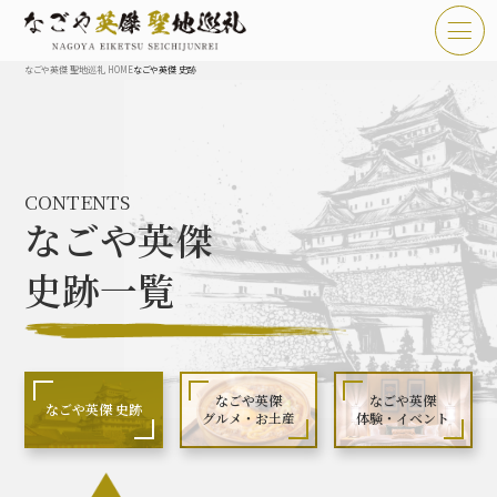
なごや英傑 聖地巡礼 HOME
なごや英傑 史跡
TOP
お知らせ
CONTENTS
なごや英傑 聖地巡礼とは
なごや英傑
なごや英傑 史跡 一覧
史跡一覧
なごや英傑 グルメ・土産 一覧
なごや英傑 体験・イベント
なごや英傑
なごや英傑
なごや英傑 史跡
グルメ・お土産
体験・イベント