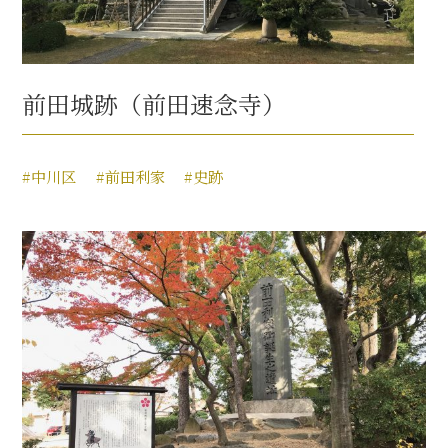
前田城跡（前田速念寺）
#中川区
#前田利家
#史跡