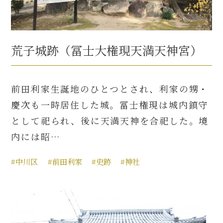
荒子城跡（冨士大権現天満天神宮）
前田利家生誕地のひとつとされ、利家の甥・
慶次も一時居住した城。冨士権現は城内鎮守
として祀られ、後に天満天神を合祀した。境
内には昭…
#中川区
#前田利家
#史跡
#神社