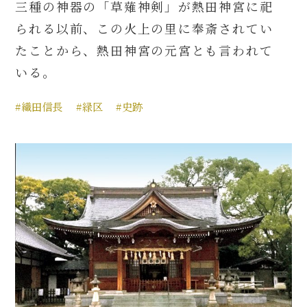
三種の神器の「草薙神剣」が熱田神宮に祀
られる以前、この火上の里に奉斎されてい
たことから、熱田神宮の元宮とも言われて
いる。
#織田信長
#緑区
#史跡