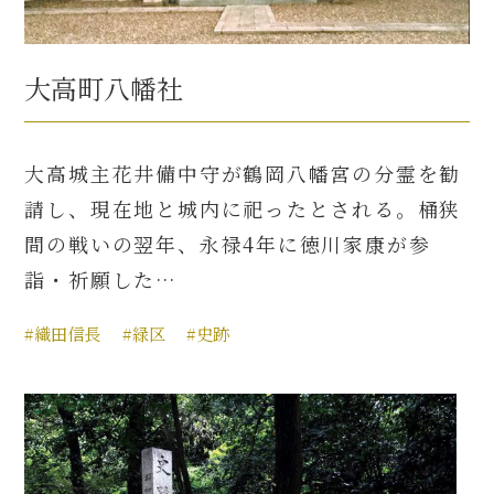
大高町八幡社
大高城主花井備中守が鶴岡八幡宮の分霊を勧
請し、現在地と城内に祀ったとされる。桶狭
間の戦いの翌年、永禄4年に徳川家康が参
詣・祈願した…
#織田信長
#緑区
#史跡