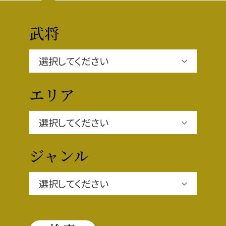
豊臣秀長と名古屋の関係
秀長関連 史跡 一覧
武将
秀長グルメ・土産一覧
名古屋＜秀長＞観光モデルコース
エリア
豊臣秀吉と名古屋の関係
ジャンル
秀吉関連 史跡 一覧
秀吉グルメ・土産 一覧
秀吉功路