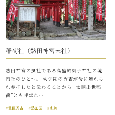
稲荷社（熱田神宮末社）
熱田神宮の摂社である高座結御子神社の境
内社のひとつ。 幼少期の秀吉が母に連れら
れ参拝したと伝わることから “太閤出世稲
荷”とも呼ばれ…
#豊臣秀吉
#熱田区
#史跡