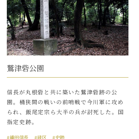
鷲津砦公園
信長が丸根砦と共に築いた鷲津砦跡の公
園。桶狭間の戦いの前哨戦で今川軍に攻め
られ、飯尾定宗ら大半の兵が討死した。国
指定史跡。
#織田信長
#緑区
#史跡