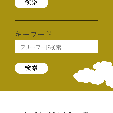
織田信長と名古屋の関係
信長関連 史跡 一覧
キーワード
信長グルメ・土産一覧
信長攻路
徳川家康と名古屋の関係
家康関連 史跡 一覧
家康グルメ・土産 一覧