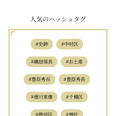
人気のハッシュタグ
#史跡
#中村区
#織田信長
#お土産
#豊臣秀吉
#豊臣秀長
#徳川家康
#千種区
#熱田区
#神社