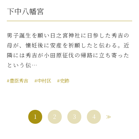
下中八幡宮
男子誕生を願い日之宮神社に日参した秀吉の
母が、懐妊後に安産を祈願したと伝わる。近
隣には秀吉が小田原征伐の帰路に立ち寄った
という伝…
#豊臣秀吉
#中村区
#史跡
1
2
3
4