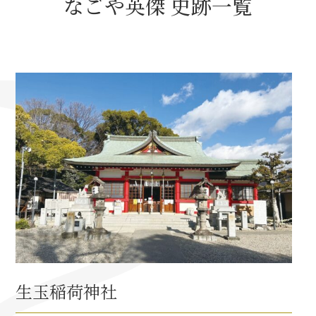
なごや英傑 史跡一覧
名古屋＜家康＞観光モデルコース
前田利家と名古屋の関係
利家関連 史跡 一覧
犬千代ルート
加藤清正と名古屋の関係
清正関連 史跡 一覧
生玉稲荷神社
名古屋＜清正＞観光モデルコース