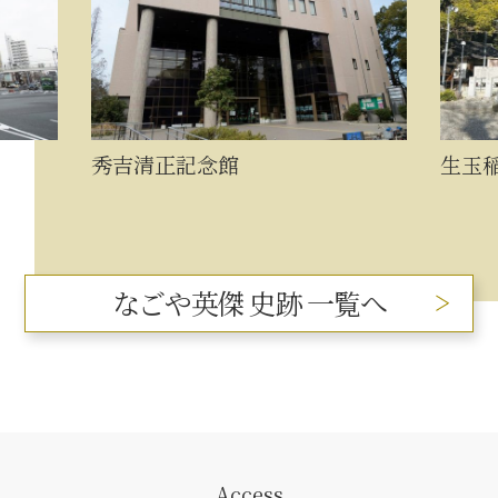
記念館
生玉稲荷神社
なごや英傑 史跡 一覧へ
Access