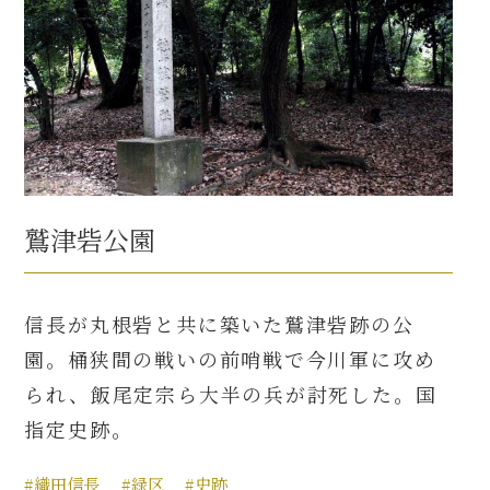
鷲津砦公園
信長が丸根砦と共に築いた鷲津砦跡の公
園。桶狭間の戦いの前哨戦で今川軍に攻め
られ、飯尾定宗ら大半の兵が討死した。国
指定史跡。
#織田信長
#緑区
#史跡