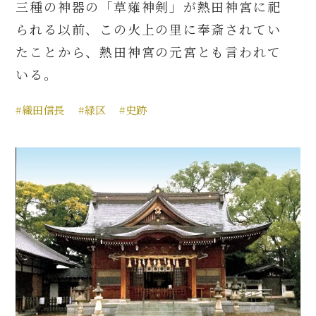
三種の神器の「草薙神剣」が熱田神宮に祀
られる以前、この火上の里に奉斎されてい
たことから、熱田神宮の元宮とも言われて
いる。
#織田信長
#緑区
#史跡