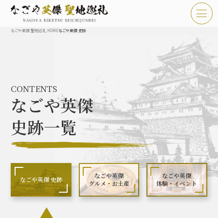
なごや英傑 聖地巡礼 HOME
なごや英傑 史跡
TOP
お知らせ
CONTENTS
なごや英傑 聖地巡礼とは
なごや英傑
なごや英傑 史跡 一覧
史跡一覧
なごや英傑 グルメ・土産 一覧
なごや英傑 体験・イベント
なごや英傑
なごや英傑
なごや英傑 史跡
グルメ・お土産
体験・イベント