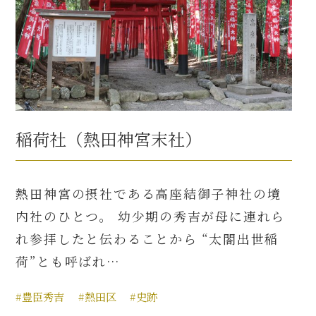
稲荷社（熱田神宮末社）
熱田神宮の摂社である高座結御子神社の境
内社のひとつ。 幼少期の秀吉が母に連れら
れ参拝したと伝わることから “太閤出世稲
荷”とも呼ばれ…
#豊臣秀吉
#熱田区
#史跡