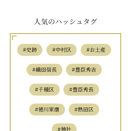
人気のハッシュタグ
#史跡
#中村区
#お土産
#織田信長
#豊臣秀吉
#千種区
#豊臣秀長
#徳川家康
#熱田区
#神社