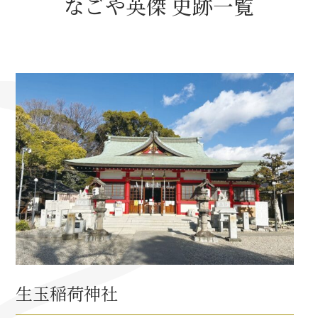
なごや英傑 史跡一覧
名古屋＜家康＞観光モデルコース
前田利家と名古屋の関係
利家関連 史跡 一覧
犬千代ルート
加藤清正と名古屋の関係
清正関連 史跡 一覧
生玉稲荷神社
名古屋＜清正＞観光モデルコース