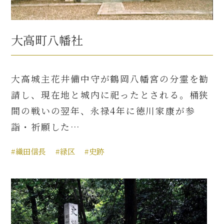
大高町八幡社
大高城主花井備中守が鶴岡八幡宮の分霊を勧
請し、現在地と城内に祀ったとされる。桶狭
間の戦いの翌年、永禄4年に徳川家康が参
詣・祈願した…
#織田信長
#緑区
#史跡