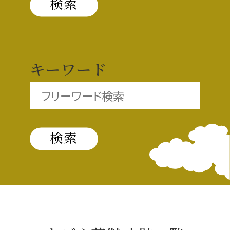
織田信長と名古屋の関係
信長関連 史跡 一覧
キーワード
信長グルメ・土産一覧
信長攻路
徳川家康と名古屋の関係
家康関連 史跡 一覧
家康グルメ・土産 一覧