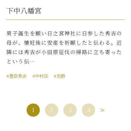
下中八幡宮
男子誕生を願い日之宮神社に日参した秀吉の
母が、懐妊後に安産を祈願したと伝わる。近
隣には秀吉が小田原征伐の帰路に立ち寄った
という伝…
#豊臣秀吉
#中村区
#史跡
1
2
3
4