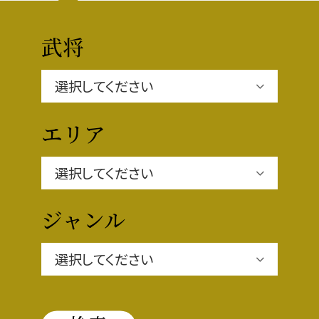
豊臣秀長と名古屋の関係
秀長関連 史跡 一覧
武将
秀長グルメ・土産一覧
名古屋＜秀長＞観光モデルコース
エリア
豊臣秀吉と名古屋の関係
ジャンル
秀吉関連 史跡 一覧
秀吉グルメ・土産 一覧
秀吉功路