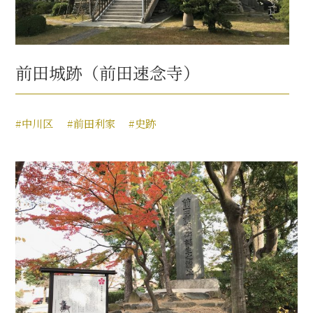
前田城跡（前田速念寺）
#中川区
#前田利家
#史跡