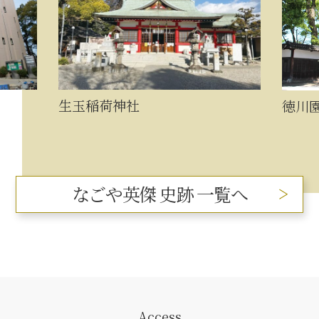
生玉稲荷神社
徳川
なごや英傑 史跡 一覧へ
Access