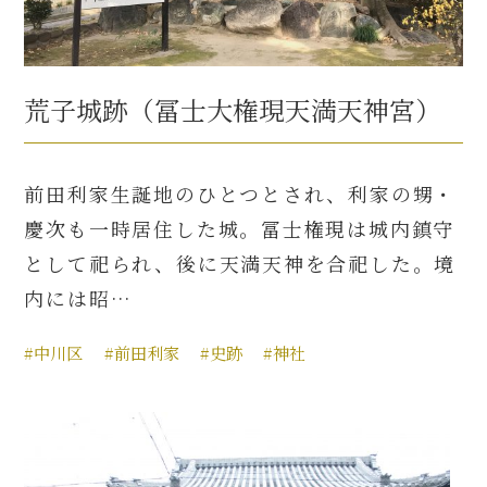
荒子城跡（冨士大権現天満天神宮）
前田利家生誕地のひとつとされ、利家の甥・
慶次も一時居住した城。冨士権現は城内鎮守
として祀られ、後に天満天神を合祀した。境
内には昭…
#中川区
#前田利家
#史跡
#神社