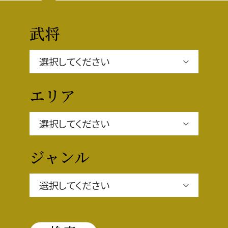
豊臣秀長と名古屋の関係
秀長関連 史跡 一覧
武将
秀長グルメ・土産一覧
名古屋＜秀長＞観光モデルコース
エリア
豊臣秀吉と名古屋の関係
ジャンル
秀吉関連 史跡 一覧
秀吉グルメ・土産 一覧
秀吉功路