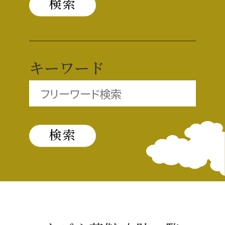
織田信長と名古屋の関係
信長関連 史跡 一覧
キーワード
信長グルメ・土産一覧
信長攻路
徳川家康と名古屋の関係
家康関連 史跡 一覧
家康グルメ・土産 一覧