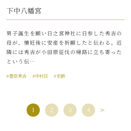
下中八幡宮
男子誕生を願い日之宮神社に日参した秀吉の
母が、懐妊後に安産を祈願したと伝わる。近
隣には秀吉が小田原征伐の帰路に立ち寄った
という伝…
#豊臣秀吉
#中村区
#史跡
1
2
3
4