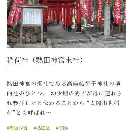
稲荷社（熱田神宮末社）
熱田神宮の摂社である高座結御子神社の境
内社のひとつ。 幼少期の秀吉が母に連れら
れ参拝したと伝わることから “太閤出世稲
荷”とも呼ばれ…
#豊臣秀吉
#熱田区
#史跡