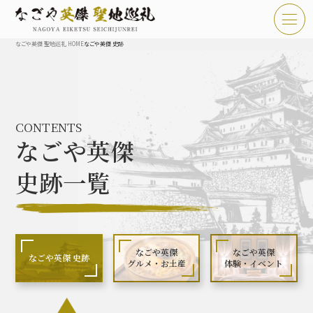
なごや英傑 聖地巡礼 HOME
なごや英傑 史跡
TOP
お知らせ
CONTENTS
なごや英傑 聖地巡礼とは
なごや英傑
なごや英傑 史跡 一覧
史跡一覧
なごや英傑 グルメ・土産 一覧
なごや英傑 体験・イベント
なごや英傑
なごや英傑
なごや英傑 史跡
グルメ・お土産
体験・イベント