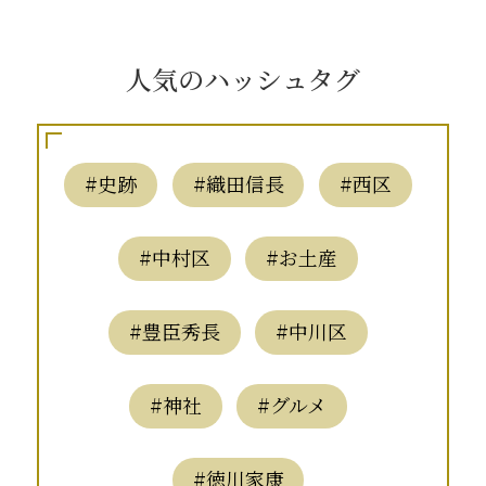
人気のハッシュタグ
#史跡
#織田信長
#西区
#中村区
#お土産
#豊臣秀長
#中川区
#神社
#グルメ
#徳川家康