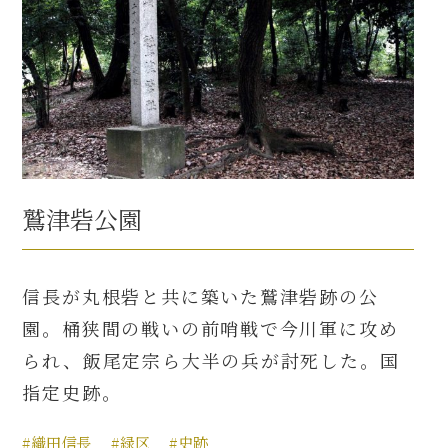
鷲津砦公園
信長が丸根砦と共に築いた鷲津砦跡の公
園。桶狭間の戦いの前哨戦で今川軍に攻め
られ、飯尾定宗ら大半の兵が討死した。国
指定史跡。
#織田信長
#緑区
#史跡