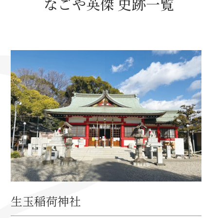
なごや英傑 史跡一覧
名古屋＜家康＞観光モデルコース
前田利家と名古屋の関係
利家関連 史跡 一覧
犬千代ルート
加藤清正と名古屋の関係
清正関連 史跡 一覧
生玉稲荷神社
名古屋＜清正＞観光モデルコース