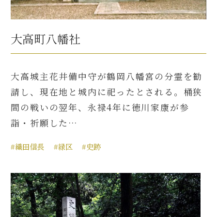
大高町八幡社
大高城主花井備中守が鶴岡八幡宮の分霊を勧
請し、現在地と城内に祀ったとされる。桶狭
間の戦いの翌年、永禄4年に徳川家康が参
詣・祈願した…
#織田信長
#緑区
#史跡