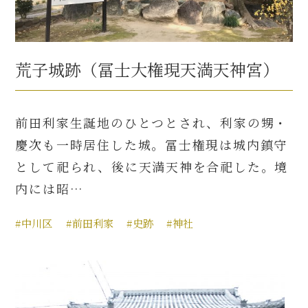
荒子城跡（冨士大権現天満天神宮）
前田利家生誕地のひとつとされ、利家の甥・
慶次も一時居住した城。冨士権現は城内鎮守
として祀られ、後に天満天神を合祀した。境
内には昭…
#中川区
#前田利家
#史跡
#神社