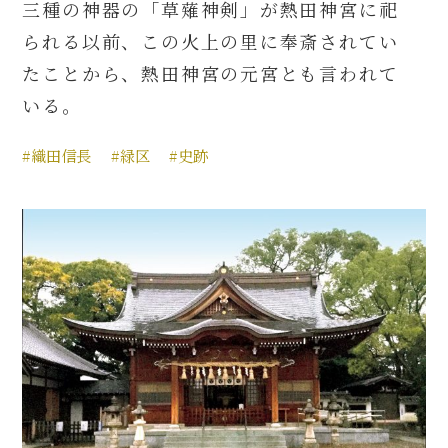
三種の神器の「草薙神剣」が熱田神宮に祀
られる以前、この火上の里に奉斎されてい
たことから、熱田神宮の元宮とも言われて
いる。
#織田信長
#緑区
#史跡