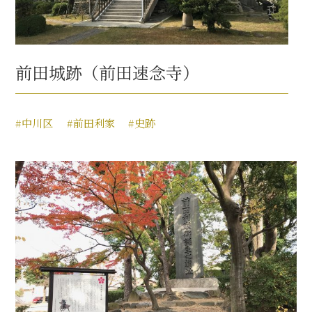
前田城跡（前田速念寺）
#中川区
#前田利家
#史跡