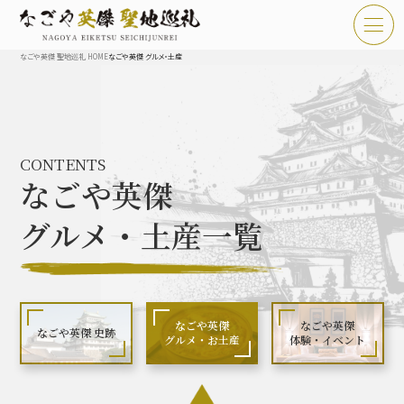
なごや英傑 聖地巡礼 HOME
なごや英傑 グルメ・土産
TOP
お知らせ
CONTENTS
なごや英傑 聖地巡礼とは
なごや英傑
なごや英傑 史跡 一覧
グルメ・土産一覧
なごや英傑 グルメ・土産 一覧
なごや英傑 体験・イベント
なごや英傑
なごや英傑
なごや英傑 史跡
グルメ・お土産
体験・イベント