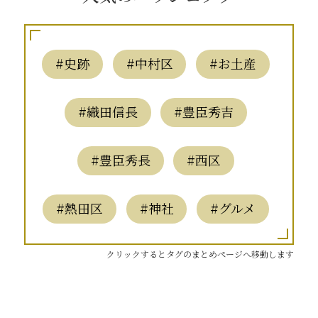
#史跡
#中村区
#お土産
#織田信長
#豊臣秀吉
#豊臣秀長
#西区
#熱田区
#神社
#グルメ
クリックするとタグのまとめページへ移動します