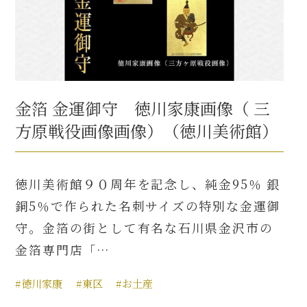
金箔 金運御守 徳川家康画像（ 三
方原戦役画像画像）（徳川美術館）
徳川美術館９０周年を記念し、純金95％ 銀
銅5％で作られた名刺サイズの特別な金運御
守。金箔の街として有名な石川県金沢市の
金箔専門店「…
#徳川家康
#東区
#お土産