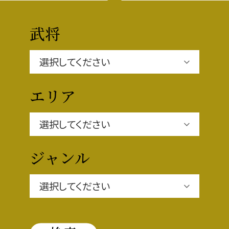
豊臣秀長と名古屋の関係
秀長関連 史跡 一覧
武将
秀長グルメ・土産一覧
名古屋＜秀長＞観光モデルコース
エリア
豊臣秀吉と名古屋の関係
ジャンル
秀吉関連 史跡 一覧
秀吉グルメ・土産 一覧
秀吉功路