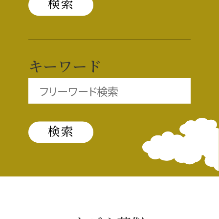
織田信長と名古屋の関係
信長関連 史跡 一覧
キーワード
信長グルメ・土産一覧
信長攻路
徳川家康と名古屋の関係
家康関連 史跡 一覧
家康グルメ・土産 一覧