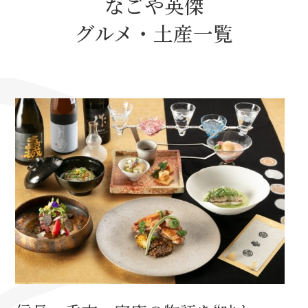
なごや英傑
名古屋＜家康＞観光モデルコース
グルメ・土産一覧
前田利家と名古屋の関係
利家関連 史跡 一覧
犬千代ルート
加藤清正と名古屋の関係
清正関連 史跡 一覧
名古屋＜清正＞観光モデルコース