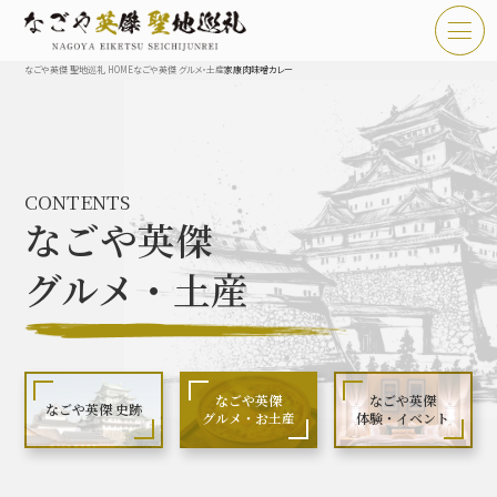
なごや英傑 聖地巡礼 HOME
なごや英傑 グルメ・土産
家康肉味噌カレー
TOP
お知らせ
CONTENTS
なごや英傑 聖地巡礼とは
なごや英傑
なごや英傑 史跡 一覧
グルメ・土産
なごや英傑 グルメ・土産 一覧
なごや英傑 体験・イベント
なごや英傑
なごや英傑
なごや英傑 史跡
グルメ・お土産
体験・イベント