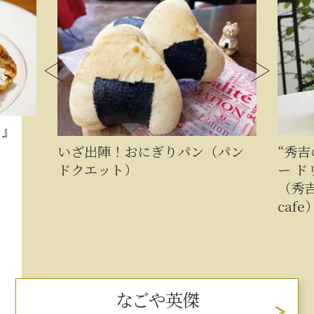
イ』
いざ出陣！おにぎりパン（パン
“秀
ドクエット）
ー ド
（秀吉
cafe
なごや英傑