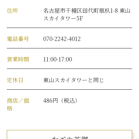
名古屋＜家康＞観光モデルコース
住所
名古屋市千種区田代町瓶杁1-8 東山
スカイタワー5F
電話番号
070-2242-4012
前田利家と名古屋の関係
利家関連 史跡 一覧
営業時間
11:00-17:00
犬千代ルート
定休日
東山スカイタワーと同じ
商店／価
486円（税込）
加藤清正と名古屋の関係
格
清正関連 史跡 一覧
名古屋＜清正＞観光モデルコース