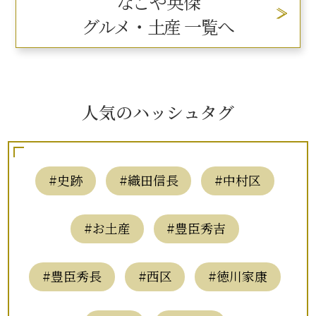
なごや英傑
グルメ・土産 一覧へ
人気のハッシュタグ
#史跡
#織田信長
#中村区
#お土産
#豊臣秀吉
#豊臣秀長
#西区
#徳川家康