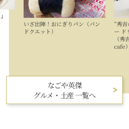
イ』
いざ出陣！おにぎりパン（パン
“秀
ドクエット）
ー ド
（秀吉
cafe
なごや英傑
グルメ・土産 一覧へ