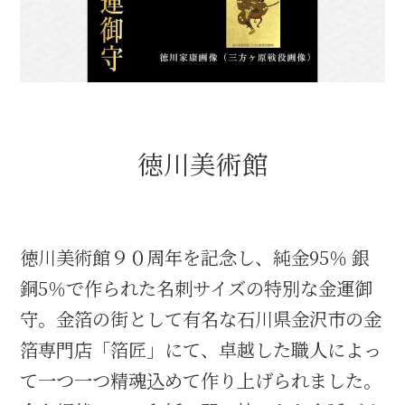
織田信長と名古屋の関係
信長関連 史跡 一覧
信長グルメ・土産一覧
徳川美術館
信長攻路
徳川美術館９０周年を記念し、純金95％ 銀
銅5％で作られた名刺サイズの特別な金運御
徳川家康と名古屋の関係
守。金箔の街として有名な石川県金沢市の金
家康関連 史跡 一覧
箔専門店「箔匠」にて、卓越した職人によっ
て一つ一つ精魂込めて作り上げられました。
家康グルメ・土産 一覧