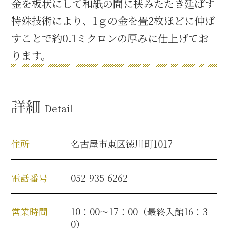
金を板状にして和紙の間に挟みたたき延ばす
名古屋＜家康＞観光モデルコース
特殊技術により、1ｇの金を畳2枚ほどに伸ば
すことで約0.1ミクロンの厚みに仕上げてお
ります。
前田利家と名古屋の関係
利家関連 史跡 一覧
詳細
Detail
犬千代ルート
住所
名古屋市東区徳川町1017
加藤清正と名古屋の関係
電話番号
052-935-6262
清正関連 史跡 一覧
営業時間
10：00～17：00（最終入館16：3
名古屋＜清正＞観光モデルコース
0）