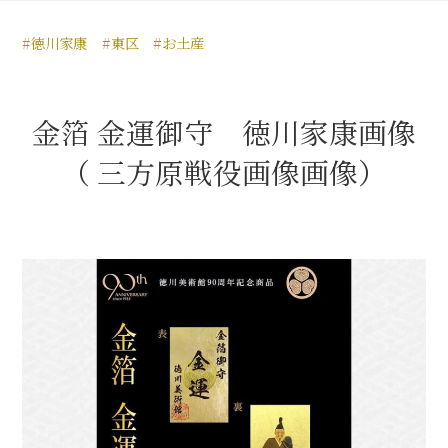
豊臣秀長と名古屋の関係
#徳川家康
#東区
#お土産
秀長関連 史跡 一覧
秀長グルメ・土産一覧
金箔 金運御守 徳川家康画像
名古屋＜秀長＞観光モデルコース
（ 三方原戦役画像画像）
豊臣秀吉と名古屋の関係
秀吉関連 史跡 一覧
秀吉グルメ・土産 一覧
秀吉功路