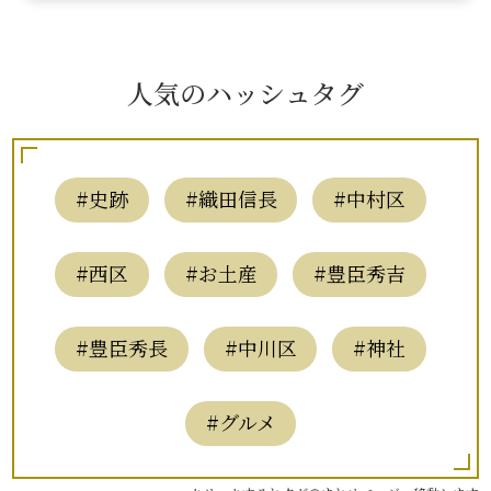
人気のハッシュタグ
#史跡
#織田信長
#中村区
#西区
#お土産
#豊臣秀吉
#豊臣秀長
#中川区
#神社
#グルメ