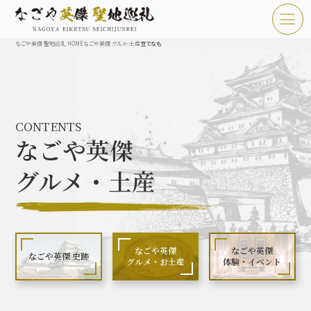
なごや英傑 聖地巡礼 HOME
なごや英傑 グルメ・土産
豆でなも
TOP
お知らせ
CONTENTS
なごや英傑 聖地巡礼とは
なごや英傑
なごや英傑 史跡 一覧
グルメ・土産
なごや英傑 グルメ・土産 一覧
なごや英傑 体験・イベント
なごや英傑
なごや英傑
なごや英傑 史跡
グルメ・お土産
体験・イベント