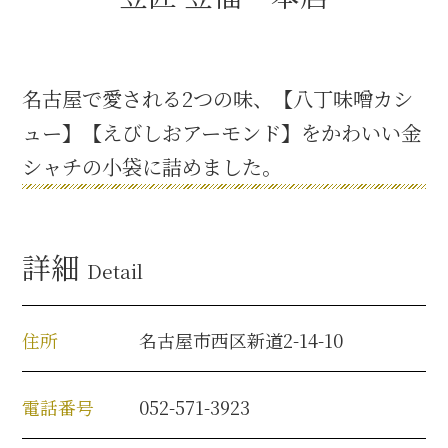
織田信長と名古屋の関係
名古屋で愛される2つの味、【八丁味噌カシ
信長関連 史跡 一覧
ュー】【えびしおアーモンド】をかわいい金
シャチの小袋に詰めました。
信長グルメ・土産一覧
信長攻路
詳細
Detail
徳川家康と名古屋の関係
住所
名古屋市西区新道2-14-10
家康関連 史跡 一覧
電話番号
052-571-3923
家康グルメ・土産 一覧