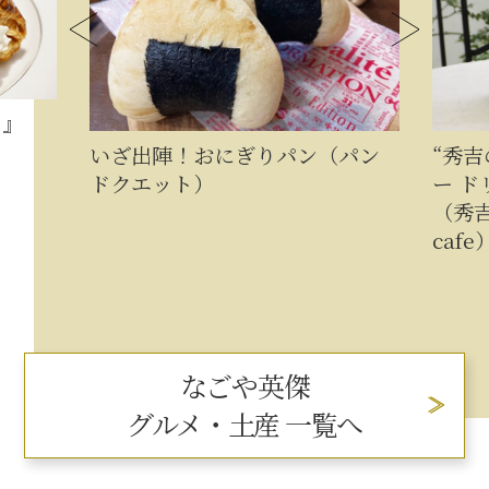
イ』
いざ出陣！おにぎりパン（パン
“秀
ドクエット）
ー ド
（秀吉
cafe
なごや英傑
グルメ・土産 一覧へ