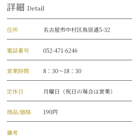
詳細
名古屋＜家康＞観光モデルコース
Detail
住所
名古屋市中村区鳥居通5-32
前田利家と名古屋の関係
電話番号
052-471-6246
利家関連 史跡 一覧
営業時間
8：30～18：30
犬千代ルート
定休日
月曜日（祝日の場合は営業）
加藤清正と名古屋の関係
商品/価格
190円
清正関連 史跡 一覧
備考
名古屋＜清正＞観光モデルコース