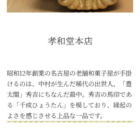
織田信長と名古屋の関係
信長関連 史跡 一覧
孝和堂本店
信長グルメ・土産一覧
信長攻路
昭和12年創業の名古屋の老舗和菓子屋が手掛
けるのは、中村が生んだ稀代の出世人、「豊
太閤」秀吉にちなんだ最中。秀吉の馬印であ
徳川家康と名古屋の関係
る「千成ひょうたん」を模しており、縁起の
よさを感じさせる上品な一品です。
家康関連 史跡 一覧
家康グルメ・土産 一覧