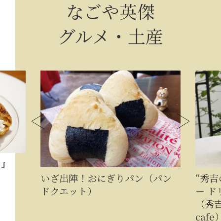
なごや英傑
グルメ・土産
イ』
いざ出陣！おにぎりパン（パン
“秀
ドクエット）
ー ド
（秀吉
cafe