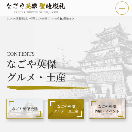
なごや英傑 聖地巡礼 HOME
なごや英傑 グルメ・土産
豊太閤もなか
TOP
お知らせ
CONTENTS
なごや英傑 聖地巡礼とは
なごや英傑
なごや英傑 史跡 一覧
グルメ・土産
なごや英傑 グルメ・土産 一覧
なごや英傑 体験・イベント
なごや英傑
なごや英傑
なごや英傑 史跡
グルメ・お土産
体験・イベント