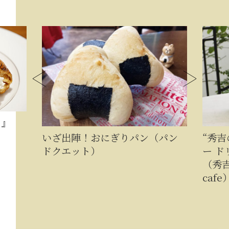
イ』
いざ出陣！おにぎりパン（パン
“秀
ドクエット）
ー ド
（秀吉
cafe