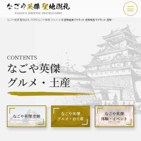
なごや英傑 聖地巡礼 HOME
なごや英傑 グルメ・土産
豆柴信長マグネット 豆柴秀吉マグネット 豆柴家康マグネット
TOP
お知らせ
CONTENTS
なごや英傑 聖地巡礼とは
なごや英傑
なごや英傑 史跡 一覧
グルメ・土産
なごや英傑 グルメ・土産 一覧
なごや英傑 体験・イベント
なごや英傑
なごや英傑
なごや英傑 史跡
グルメ・お土産
体験・イベント