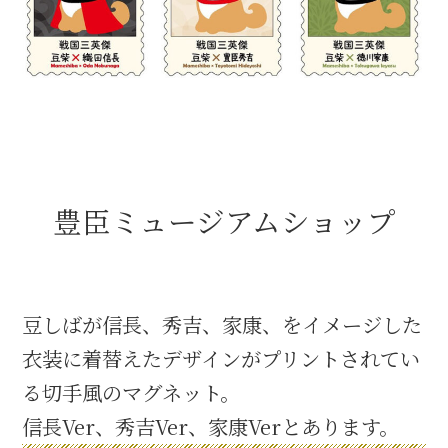
織田信長と名古屋の関係
信長関連 史跡 一覧
信長グルメ・土産一覧
豊臣ミュージアムショップ
信長攻路
徳川家康と名古屋の関係
豆しばが信長、秀吉、家康、をイメージした
衣装に着替えたデザインがプリントされてい
家康関連 史跡 一覧
る切手風のマグネット。
家康グルメ・土産 一覧
信長Ver、秀吉Ver、家康Verとあります。