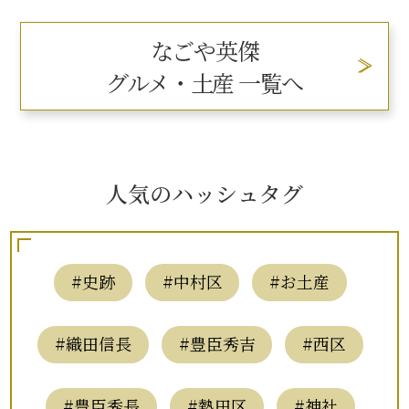
なごや英傑
グルメ・土産 一覧へ
人気のハッシュタグ
#史跡
#中村区
#お土産
#織田信長
#豊臣秀吉
#西区
#豊臣秀長
#熱田区
#神社