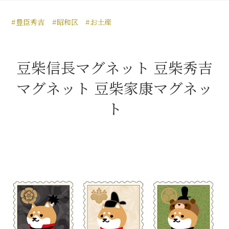
豊臣秀長と名古屋の関係
#豊臣秀吉
#昭和区
#お土産
秀長関連 史跡 一覧
秀長グルメ・土産一覧
豆柴信長マグネット 豆柴秀吉
名古屋＜秀長＞観光モデルコース
マグネット 豆柴家康マグネッ
ト
豊臣秀吉と名古屋の関係
秀吉関連 史跡 一覧
秀吉グルメ・土産 一覧
秀吉功路