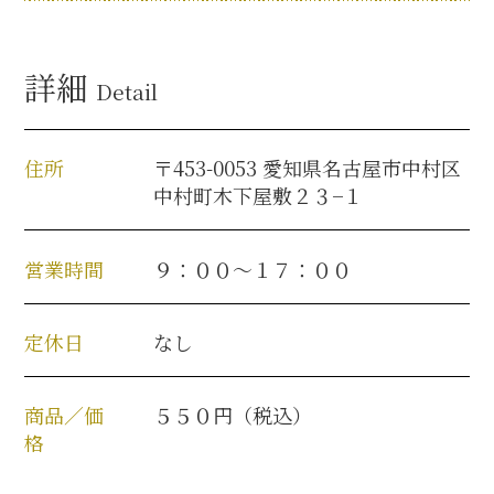
名古屋＜家康＞観光モデルコース
詳細
Detail
前田利家と名古屋の関係
住所
〒453-0053 愛知県名古屋市中村区
中村町木下屋敷２３−１
利家関連 史跡 一覧
犬千代ルート
営業時間
９：００～１７：００
定休日
なし
加藤清正と名古屋の関係
商品／価
５５０円（税込）
清正関連 史跡 一覧
格
名古屋＜清正＞観光モデルコース