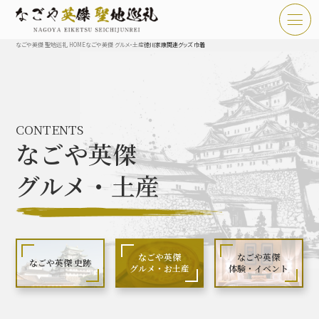
なごや英傑 聖地巡礼 HOME
なごや英傑 グルメ・土産
徳川家康関連グッズ 巾着
TOP
お知らせ
CONTENTS
なごや英傑 聖地巡礼とは
なごや英傑
なごや英傑 史跡 一覧
グルメ・土産
なごや英傑 グルメ・土産 一覧
なごや英傑 体験・イベント
なごや英傑
なごや英傑
なごや英傑 史跡
グルメ・お土産
体験・イベント