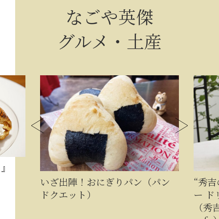
なごや英傑
グルメ・土産
イ』
いざ出陣！おにぎりパン（パン
“秀
ドクエット）
ー ド
（秀吉