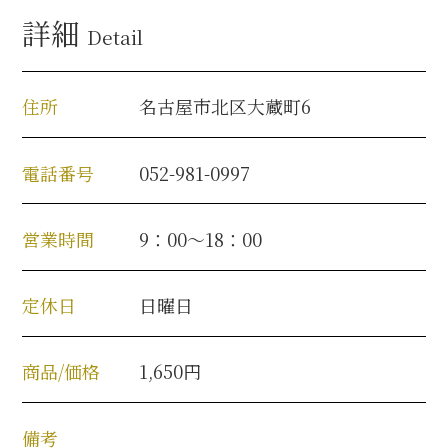
名古屋＜家康＞観光モデルコース
詳細
Detail
住所
名古屋市北区大蔵町6
前田利家と名古屋の関係
電話番号
052-981-0997
利家関連 史跡 一覧
犬千代ルート
営業時間
9：00～18：00
定休日
日曜日
加藤清正と名古屋の関係
商品/価格
1,650円
清正関連 史跡 一覧
備考
名古屋＜清正＞観光モデルコース