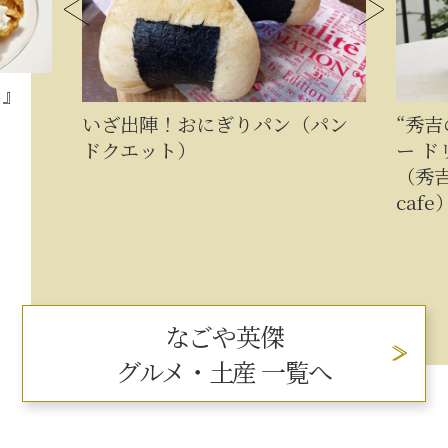
イ』
いざ出陣！おにぎりパン（パン
“秀
ドクエット）
ー ド
（秀吉
cafe
なごや英傑
グルメ・土産 一覧へ