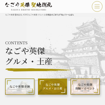
なごや英傑 聖地巡礼 HOME
なごや英傑 グルメ・土産
秀吉のごほうび『生』くりーむぱん
TOP
お知らせ
CONTENTS
なごや英傑 聖地巡礼とは
なごや英傑
なごや英傑 史跡 一覧
グルメ・土産
なごや英傑 グルメ・土産 一覧
なごや英傑 体験・イベント
なごや英傑
なごや英傑
なごや英傑 史跡
グルメ・お土産
体験・イベント