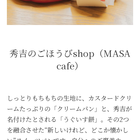
織田信長と名古屋の関係
信長関連 史跡 一覧
秀吉のごほうびshop（MASA
信長グルメ・土産一覧
cafe）
信長攻路
しっとりもちもちの生地に、カスタードクリ
徳川家康と名古屋の関係
ームたっぷりの「クリームパン」と、秀吉が
家康関連 史跡 一覧
名付けたとされる「うぐいす餅」。その2つ
を融合させた“新しいけれど、どこか懐かし
家康グルメ・土産 一覧