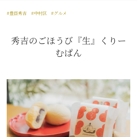
豊臣秀長と名古屋の関係
#豊臣秀吉
#中村区
#グルメ
秀長関連 史跡 一覧
秀長グルメ・土産一覧
秀吉のごほうび『生』くりー
名古屋＜秀長＞観光モデルコース
むぱん
豊臣秀吉と名古屋の関係
秀吉関連 史跡 一覧
秀吉グルメ・土産 一覧
秀吉功路