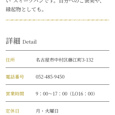
い”スイーツパンです。自分へのご褒美や、
名古屋＜家康＞観光モデルコース
縁起物としても。
前田利家と名古屋の関係
詳細
Detail
利家関連 史跡 一覧
犬千代ルート
住所
名古屋市中村区藤江町3-132
電話番号
052-485-9450
加藤清正と名古屋の関係
営業時間
9：00～17：00（LO16：00）
清正関連 史跡 一覧
定休日
月・火曜日
名古屋＜清正＞観光モデルコース