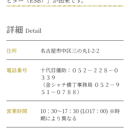
ビター（ESB）」が由来です。
名古屋＜家康＞観光モデルコース
詳細
Detail
前田利家と名古屋の関係
住所
名古屋市中区三の丸1-2-2
利家関連 史跡 一覧
犬千代ルート
電話番号
十代目儀助：０５２－２２８－０
３３９
（金シャチ横丁事務局 ０５２－９
５１－０７８８）
加藤清正と名古屋の関係
営業時間
10：30～17：30 (LO17：00) ※時
清正関連 史跡 一覧
期により異なる
名古屋＜清正＞観光モデルコース