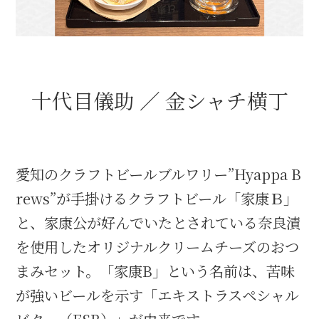
織田信長と名古屋の関係
信長関連 史跡 一覧
十代目儀助 ／ 金シャチ横丁
信長グルメ・土産一覧
信長攻路
愛知のクラフトビールブルワリー”Hyappa B
rews”が手掛けるクラフトビール「家康Ｂ」
と、家康公が好んでいたとされている奈良漬
徳川家康と名古屋の関係
を使用したオリジナルクリームチーズのおつ
家康関連 史跡 一覧
まみセット。「家康B」という名前は、苦味
が強いビールを示す「エキストラスペシャル
家康グルメ・土産 一覧