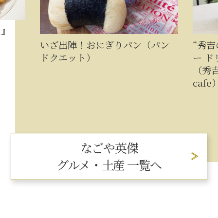
イ』
いざ出陣！おにぎりパン（パン
“秀
ドクエット）
ー ド
（秀吉
cafe
なごや英傑
グルメ・土産 一覧へ