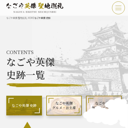
なごや英傑 聖地巡礼 HOME
なごや英傑 史跡
TOP
お知らせ
CONTENTS
なごや英傑 聖地巡礼とは
なごや英傑
なごや英傑 史跡 一覧
史跡一覧
なごや英傑 グルメ・土産 一覧
なごや英傑 体験・イベント
なごや英傑
なごや英傑
なごや英傑 史跡
グルメ・お土産
体験・イベント