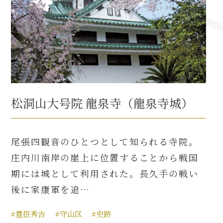
名古屋＜家康＞観光モデルコース
前田利家と名古屋の関係
利家関連 史跡 一覧
松洞山大号院 龍泉寺（龍泉寺城）
犬千代ルート
尾張四観音のひとつとして知られる寺院。
庄内川南岸の崖上に位置することから戦国
加藤清正と名古屋の関係
期には城として利用された。長久手の戦い
後に家康軍を追…
清正関連 史跡 一覧
#豊臣秀吉
#守山区
#史跡
名古屋＜清正＞観光モデルコース