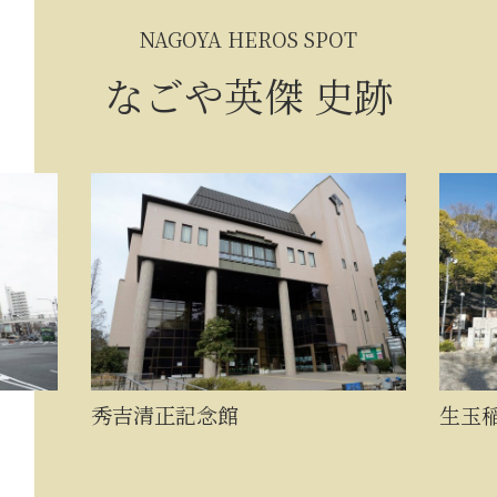
NAGOYA HEROS SPOT
なごや英傑 史跡
秀吉清正記念館
生玉