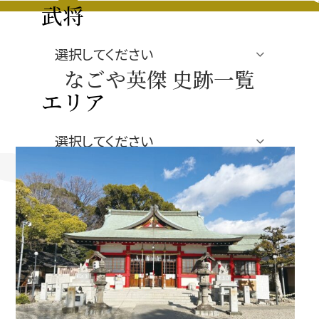
豊臣秀長と名古屋の関係
武将
秀長関連 史跡 一覧
なごや英傑 史跡一覧
秀長グルメ・土産一覧
エリア
名古屋＜秀長＞観光モデルコース
ジャンル
豊臣秀吉と名古屋の関係
秀吉関連 史跡 一覧
秀吉グルメ・土産 一覧
秀吉功路