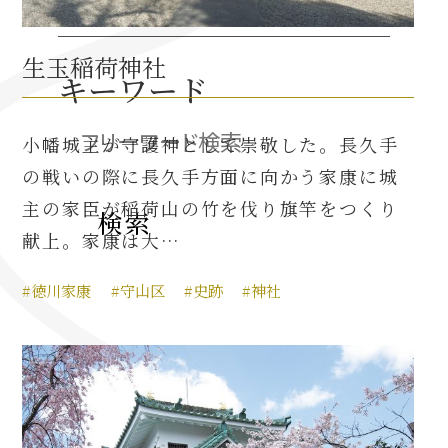
生玉稲荷神社
織田信長と名古屋の関係
キーワード
信長関連 史跡 一覧
小幡城主が守護神として崇敬した。長久手
信長グルメ・土産一覧
の戦いの際に長久手方面に向かう家康に城
主の家臣が稲荷山の竹を伐り旗竿をつくり
信長攻路
献上。家康は大…
#徳川家康
#守山区
#史跡
#神社
徳川家康と名古屋の関係
家康関連 史跡 一覧
家康グルメ・土産 一覧