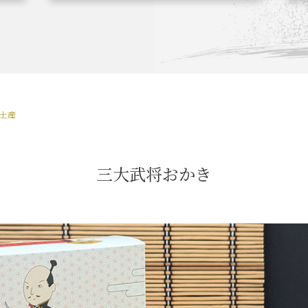
関連 史跡 一覧
信長グルメ・土産一覧
信
お土産
関連 史跡 一覧
家康グルメ・土産 一覧
名
三大武将おかき
関連 史跡 一覧
犬千代ルート
関連 史跡 一覧
名古屋＜清正＞観光モデルコ