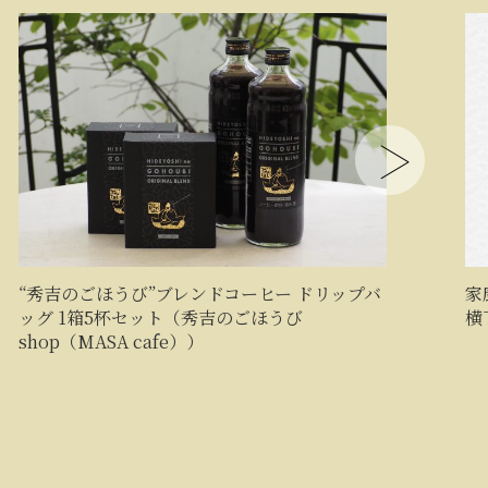
“秀吉のごほうび”ブレンドコーヒー ドリップバ
家
ッグ 1箱5杯セット（秀吉のごほうび
横
shop（MASA cafe））