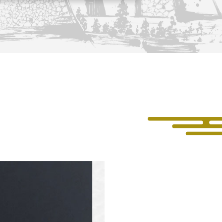
長攻路
古屋＜家康＞観光モデルコース
ース