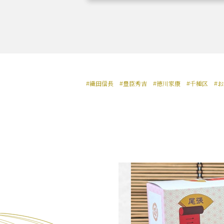
織田信長と名古屋の関係
信長
#織田信長
#豊臣秀吉
#徳川家康
#千種区
#
徳川家康と名古屋の関係
家康
前田利家と名古屋の関係
利家
加藤清正と名古屋の関係
清正