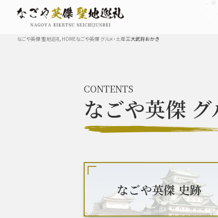
なごや英傑 聖地巡礼 HOME
なごや英傑 グルメ・土産
三大武将おかき
TOP
CONTENTS
なごや英傑
グ
なごや英傑 史跡 一覧
豊臣秀長と名古屋の関係
秀長
なごや英傑 史跡
豊臣秀吉と名古屋の関係
秀吉