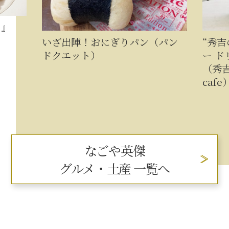
イ』
いざ出陣！おにぎりパン（パン
“秀
ドクエット）
ー ド
（秀吉
cafe
なごや英傑
グルメ・土産 一覧へ