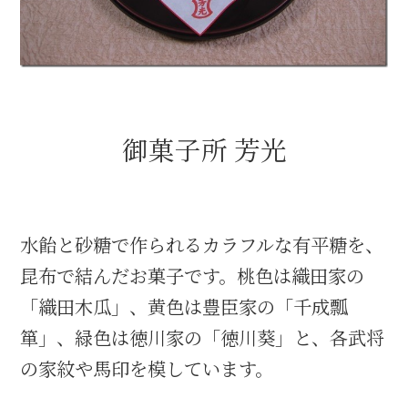
織田信長と名古屋の関係
信長関連 史跡 一覧
御菓子所 芳光
信長グルメ・土産一覧
信長攻路
水飴と砂糖で作られるカラフルな有平糖を、
昆布で結んだお菓子です。桃色は織田家の
徳川家康と名古屋の関係
「織田木瓜」、黄色は豊臣家の「千成瓢
箪」、緑色は徳川家の「徳川葵」と、各武将
家康関連 史跡 一覧
の家紋や馬印を模しています。
家康グルメ・土産 一覧