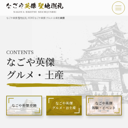
なごや英傑 聖地巡礼 HOME
なごや英傑 グルメ・土産
三英傑
TOP
お知らせ
CONTENTS
なごや英傑 聖地巡礼とは
なごや英傑
なごや英傑 史跡 一覧
グルメ・土産
なごや英傑 グルメ・土産 一覧
なごや英傑 体験・イベント
なごや英傑
なごや英傑
なごや英傑 史跡
グルメ・お土産
体験・イベント