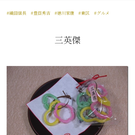
豊臣秀長と名古屋の関係
#織田信長
#豊臣秀吉
#徳川家康
#東区
#グルメ
秀長関連 史跡 一覧
秀長グルメ・土産一覧
三英傑
名古屋＜秀長＞観光モデルコース
豊臣秀吉と名古屋の関係
秀吉関連 史跡 一覧
秀吉グルメ・土産 一覧
秀吉功路