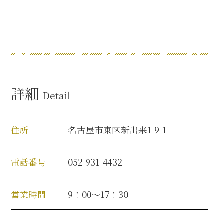
名古屋＜家康＞観光モデルコース
前田利家と名古屋の関係
利家関連 史跡 一覧
詳細
Detail
犬千代ルート
住所
名古屋市東区新出来1-9-1
電話番号
052-931-4432
加藤清正と名古屋の関係
清正関連 史跡 一覧
営業時間
9：00～17：30
名古屋＜清正＞観光モデルコース