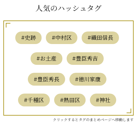
人気のハッシュタグ
#史跡
#中村区
#織田信長
#お土産
#豊臣秀吉
#豊臣秀長
#徳川家康
#千種区
#熱田区
#神社
クリックするとタグのまとめページへ移動します