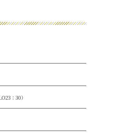
O23：30）