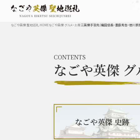
なごや英傑 聖地巡礼 HOME
なごや英傑 グルメ・土産
三英傑手羽先（織田信長・豊臣秀吉・徳川家
TOP
CONTENTS
なごや英傑
グ
なごや英傑 史跡 一覧
豊臣秀長と名古屋の関係
秀長
なごや英傑 史跡
豊臣秀吉と名古屋の関係
秀吉