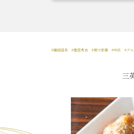
織田信長と名古屋の関係
信長
#織田信長
#豊臣秀吉
#徳川家康
#中区
#グ
徳川家康と名古屋の関係
家康
三
前田利家と名古屋の関係
利家
加藤清正と名古屋の関係
清正