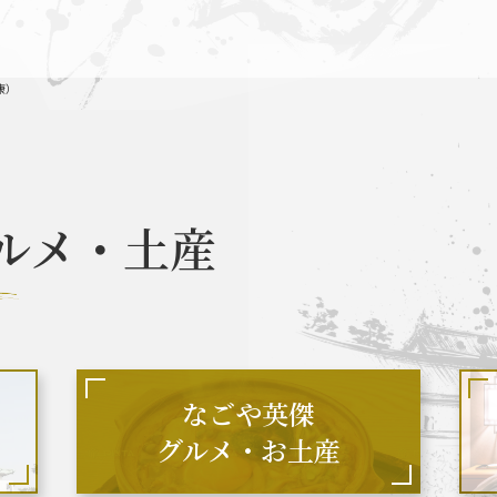
康）
なごや英傑 聖地巡礼とは
お知らせ
ルメ・土産
なごや英傑 グルメ・土産 一覧
なごや英
関連 史跡 一覧
秀長グルメ・土産一覧
名
なごや英傑
グルメ・お土産
関連 史跡 一覧
秀吉グルメ・土産 一覧
秀