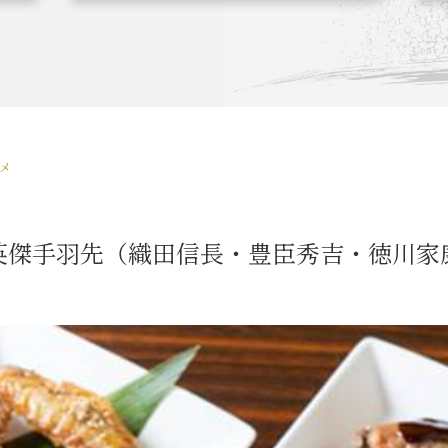
関連 史跡 一覧
信長グルメ・土産一覧
信
ルメ
関連 史跡 一覧
家康グルメ・土産 一覧
名
英傑手羽先（織田信長・豊臣秀吉・徳川家
関連 史跡 一覧
犬千代ルート
関連 史跡 一覧
名古屋＜清正＞観光モデルコ