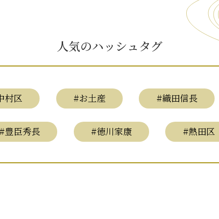
人気のハッシュタグ
中村区
#お土産
#織田信長
#豊臣秀長
#徳川家康
#熱田区