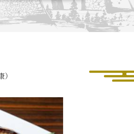
長攻路
古屋＜家康＞観光モデルコース
康）
ース