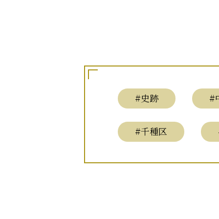
#史跡
#
#千種区