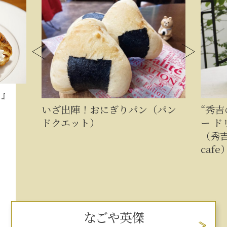
イ』
いざ出陣！おにぎりパン（パン
“秀
ドクエット）
ー ド
（秀吉
cafe
なごや英傑