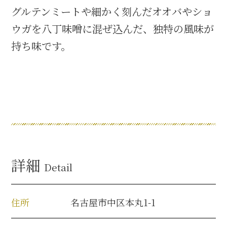
グルテンミートや細かく刻んだオオバやショ
名古屋＜家康＞観光モデルコース
ウガを八丁味噌に混ぜ込んだ、独特の風味が
持ち味です。
前田利家と名古屋の関係
利家関連 史跡 一覧
犬千代ルート
詳細
Detail
加藤清正と名古屋の関係
清正関連 史跡 一覧
住所
名古屋市中区本丸1-1
名古屋＜清正＞観光モデルコース