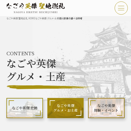
なごや英傑 聖地巡礼 HOME
なごや英傑 グルメ・土産
徳川家康の食べる味噌
TOP
お知らせ
CONTENTS
なごや英傑 聖地巡礼とは
なごや英傑
なごや英傑 史跡 一覧
グルメ・土産
なごや英傑 グルメ・土産 一覧
なごや英傑 体験・イベント
なごや英傑
なごや英傑
なごや英傑 史跡
グルメ・お土産
体験・イベント