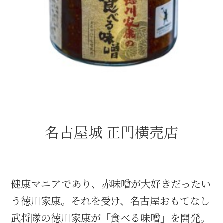
織田信長と名古屋の関係
信長関連 史跡 一覧
信長グルメ・土産一覧
信長攻路
名古屋城 正門横売店
徳川家康と名古屋の関係
健康マニアであり、赤味噌が大好きだったい
家康関連 史跡 一覧
う徳川家康。それを受け、名古屋おもてなし
家康グルメ・土産 一覧
武将隊の徳川家康が「食べる味噌」を開発。