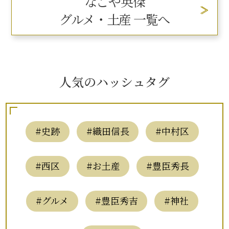
なごや英傑
グルメ・土産 一覧へ
人気のハッシュタグ
#史跡
#織田信長
#中村区
#西区
#お土産
#豊臣秀長
#グルメ
#豊臣秀吉
#神社