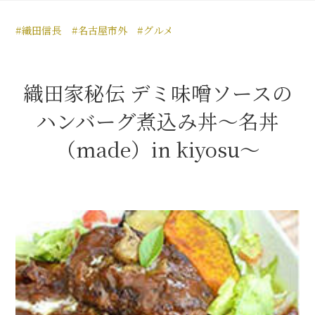
豊臣秀長と名古屋の関係
#織田信長
#名古屋市外
#グルメ
秀長関連 史跡 一覧
秀長グルメ・土産一覧
織田家秘伝 デミ味噌ソースの
名古屋＜秀長＞観光モデルコース
ハンバーグ煮込み丼～名丼
（made）in kiyosu～
豊臣秀吉と名古屋の関係
秀吉関連 史跡 一覧
秀吉グルメ・土産 一覧
秀吉功路