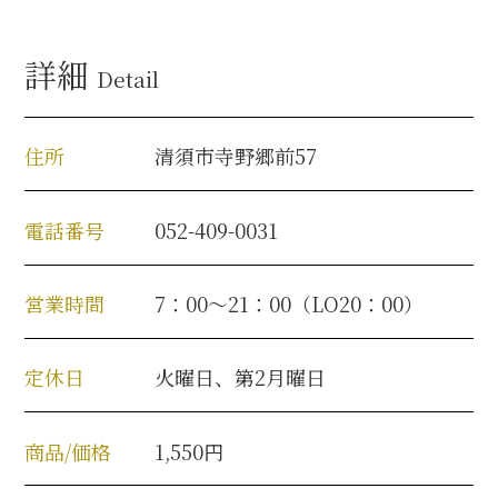
名古屋＜家康＞観光モデルコース
詳細
Detail
前田利家と名古屋の関係
住所
清須市寺野郷前57
利家関連 史跡 一覧
電話番号
052-409-0031
犬千代ルート
営業時間
7：00～21：00（LO20：00）
加藤清正と名古屋の関係
定休日
火曜日、第2月曜日
清正関連 史跡 一覧
商品/価格
1,550円
名古屋＜清正＞観光モデルコース