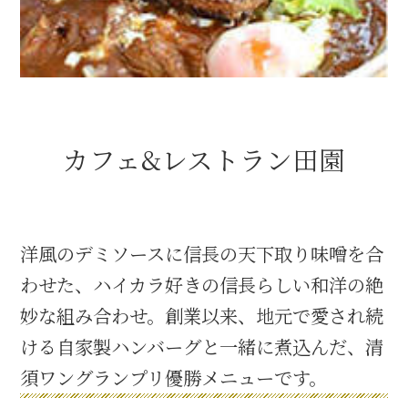
織田信長と名古屋の関係
信長関連 史跡 一覧
カフェ&レストラン田園
信長グルメ・土産一覧
信長攻路
洋風のデミソースに信長の天下取り味噌を合
わせた、ハイカラ好きの信長らしい和洋の絶
徳川家康と名古屋の関係
妙な組み合わせ。創業以来、地元で愛され続
家康関連 史跡 一覧
ける自家製ハンバーグと一緒に煮込んだ、清
須ワングランプリ優勝メニューです。
家康グルメ・土産 一覧