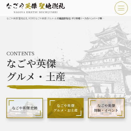
なごや英傑 聖地巡礼 HOME
なごや英傑 グルメ・土産
織田家秘伝 デミ味噌ソースのハンバーグ煮込み丼～名丼（made）in kiyosu～
TOP
お知らせ
CONTENTS
なごや英傑 聖地巡礼とは
なごや英傑
なごや英傑 史跡 一覧
グルメ・土産
なごや英傑 グルメ・土産 一覧
なごや英傑 体験・イベント
なごや英傑
なごや英傑
なごや英傑 史跡
グルメ・お土産
体験・イベント