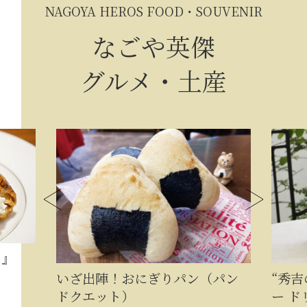
NAGOYA HEROS FOOD・SOUVENIR
なごや英傑
グルメ・土産
イ』
いざ出陣！おにぎりパン（パン
“秀
ドクエット）
ー ド