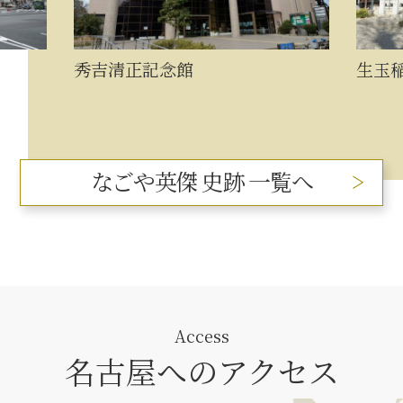
秀吉清正記念館
生玉
なごや英傑 史跡 一覧へ
Access
名古屋へのアクセス