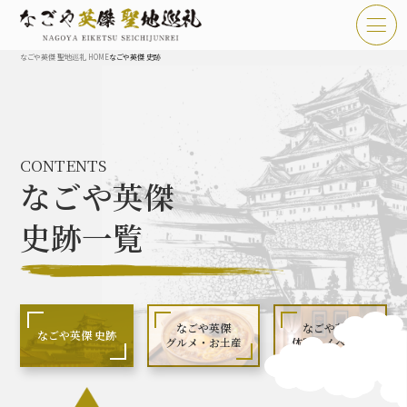
なごや英傑 聖地巡礼 HOME
なごや英傑 史跡
TOP
お知らせ
CONTENTS
なごや英傑 聖地巡礼とは
なごや英傑
なごや英傑 史跡 一覧
史跡一覧
なごや英傑 グルメ・土産 一覧
なごや英傑 体験・イベント
なごや英傑
なごや英傑
なごや英傑 史跡
グルメ・お土産
体験・イベント