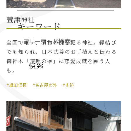
萱津神社
織田信長と名古屋の関係
キーワード
信長関連 史跡 一覧
全国で唯一、漬物の神を祀る神社。縁結び
信長グルメ・土産一覧
でも知られ、日本武尊のお手植えと伝わる
御神木「連理の榊」に恋愛成就を願う人
信長攻路
も。
#織田信長
#名古屋市外
#史跡
徳川家康と名古屋の関係
家康関連 史跡 一覧
家康グルメ・土産 一覧