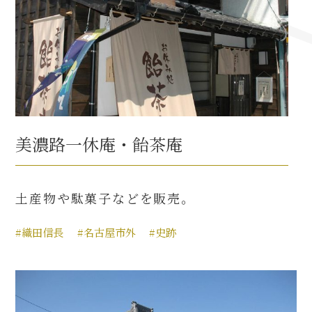
名古屋＜家康＞観光モデルコース
前田利家と名古屋の関係
利家関連 史跡 一覧
美濃路一休庵・飴茶庵
犬千代ルート
土産物や駄菓子などを販売。
#織田信長
#名古屋市外
#史跡
加藤清正と名古屋の関係
清正関連 史跡 一覧
名古屋＜清正＞観光モデルコース