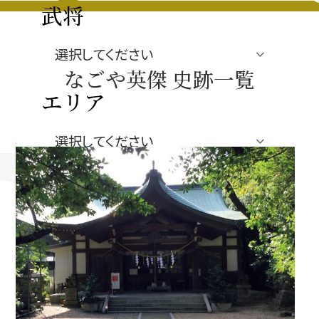
豊臣秀長と名古屋の関係
武将
秀長関連 史跡 一覧
なごや英傑 史跡一覧
秀長グルメ・土産一覧
エリア
名古屋＜秀長＞観光モデルコース
ジャンル
豊臣秀吉と名古屋の関係
秀吉関連 史跡 一覧
秀吉グルメ・土産 一覧
秀吉功路