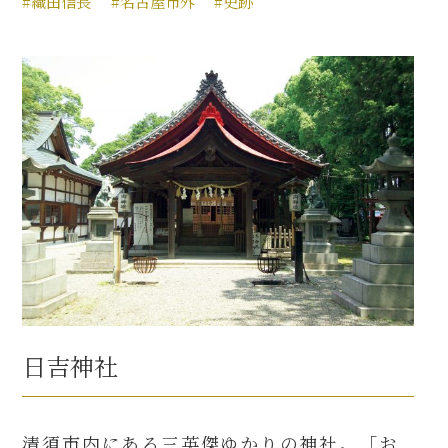
#織田信長
#名古屋市外
#史跡
日吉神社
清須市内にある三英傑ゆかりの神社。「お