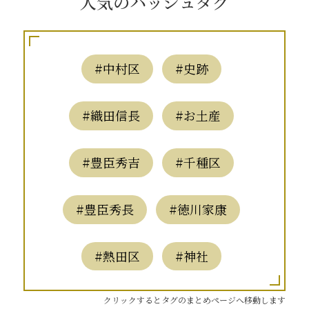
人気のハッシュタグ
#中村区
#史跡
#織田信長
#お土産
#豊臣秀吉
#千種区
#豊臣秀長
#徳川家康
#熱田区
#神社
クリックするとタグのまとめページへ移動します