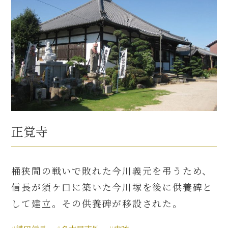
正覚寺
桶狭間の戦いで敗れた今川義元を弔うため、
信長が須ケ口に築いた今川塚を後に供養碑と
して建立。その供養碑が移設された。