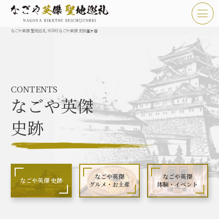
なごや英傑 聖地巡礼 HOME
なごや英傑 史跡
釜ヶ谷
TOP
お知らせ
CONTENTS
なごや英傑 聖地巡礼とは
なごや英傑
なごや英傑 史跡 一覧
史跡
なごや英傑 グルメ・土産 一覧
なごや英傑 体験・イベント
なごや英傑
なごや英傑
なごや英傑 史跡
グルメ・お土産
体験・イベント