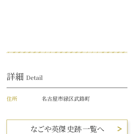
名古屋＜家康＞観光モデルコース
前田利家と名古屋の関係
利家関連 史跡 一覧
犬千代ルート
詳細
Detail
住所
名古屋市緑区武路町
加藤清正と名古屋の関係
清正関連 史跡 一覧
なごや英傑 史跡 一覧へ
名古屋＜清正＞観光モデルコース