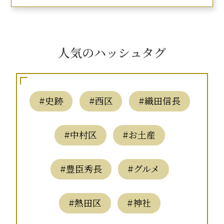
人気のハッシュタグ
#史跡
#西区
#織田信長
#中村区
#お土産
#豊臣秀長
#グルメ
#熱田区
#神社