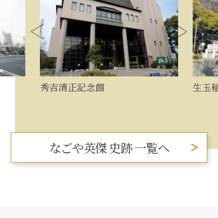
秀吉清正記念館
生玉
なごや英傑 史跡 一覧へ