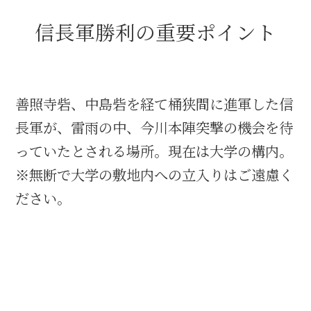
信長軍勝利の重要ポイント
織田信長と名古屋の関係
信長関連 史跡 一覧
善照寺砦、中島砦を経て桶狭間に進軍した信
信長グルメ・土産一覧
長軍が、雷雨の中、今川本陣突撃の機会を待
っていたとされる場所。現在は大学の構内。
信長攻路
※無断で大学の敷地内への立入りはご遠慮く
ださい。
徳川家康と名古屋の関係
家康関連 史跡 一覧
家康グルメ・土産 一覧