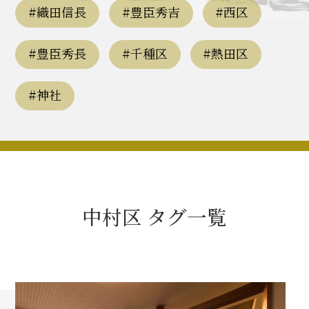
豊臣秀長と名古屋の関係
#織田信長
#豊臣秀吉
#西区
秀長関連 史跡 一覧
#豊臣秀長
#千種区
#熱田区
秀長グルメ・土産一覧
#神社
名古屋＜秀長＞観光モデルコース
豊臣秀吉と名古屋の関係
中村区 タグ一覧
秀吉関連 史跡 一覧
秀吉グルメ・土産 一覧
秀吉功路