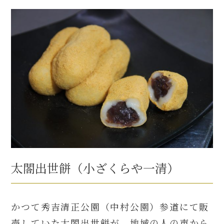
太閤出世餅（小ざくらや一清）
かつて秀吉清正公園（中村公園）参道にて販
売していた太閤出世餅が、地域の人の声から