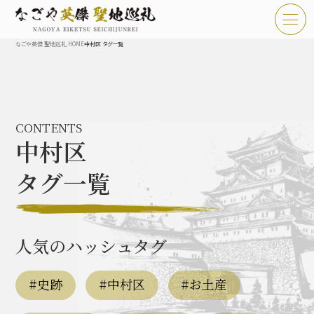
なごや英傑 聖地巡礼 HOME
中村区 タグ一覧
TOP
お知らせ
CONTENTS
なごや英傑 聖地巡礼とは
中村区
なごや英傑 史跡 一覧
タグ一覧
なごや英傑 グルメ・土産 一覧
なごや英傑 体験・イベント
人気のハッシュタグ
#史跡
#中村区
#お土産