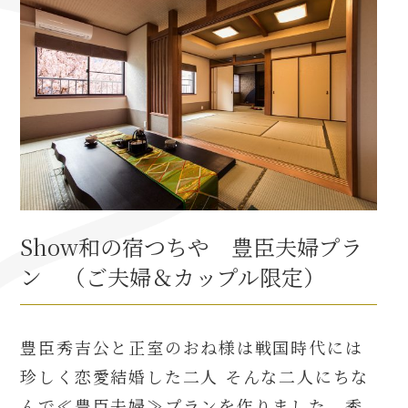
織田信長と名古屋の関係
信長関連 史跡 一覧
信長グルメ・土産一覧
信長攻路
Show和の宿つちや 豊臣夫婦プラ
ン （ご夫婦＆カップル限定）
徳川家康と名古屋の関係
家康関連 史跡 一覧
豊臣秀吉公と正室のおね様は戦国時代には
珍しく恋愛結婚した二人 そんな二人にちな
家康グルメ・土産 一覧
んで≪豊臣夫婦≫プランを作りました。秀