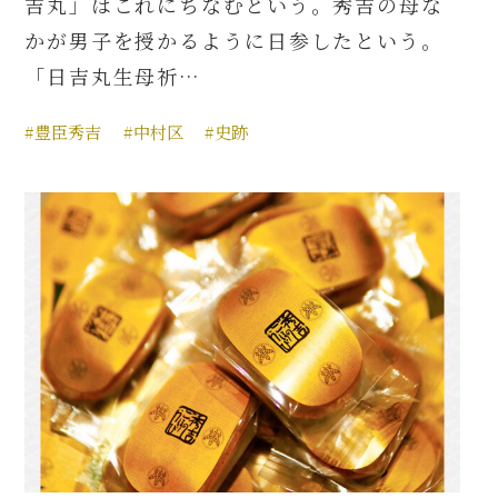
吉丸」はこれにちなむという。秀吉の母な
かが男子を授かるように日参したという。
「日吉丸生母祈…
#豊臣秀吉
#中村区
#史跡