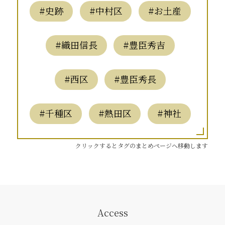
#史跡
#中村区
#お土産
#織田信長
#豊臣秀吉
#西区
#豊臣秀長
#千種区
#熱田区
#神社
クリックするとタグのまとめページへ移動します
Access