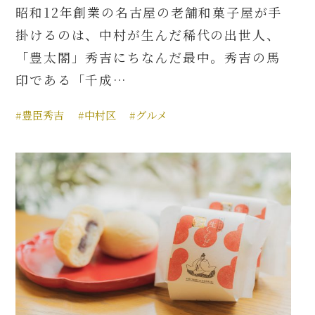
昭和12年創業の名古屋の老舗和菓子屋が手
掛けるのは、中村が生んだ稀代の出世人、
「豊太閤」秀吉にちなんだ最中。秀吉の馬
印である「千成…
#豊臣秀吉
#中村区
#グルメ