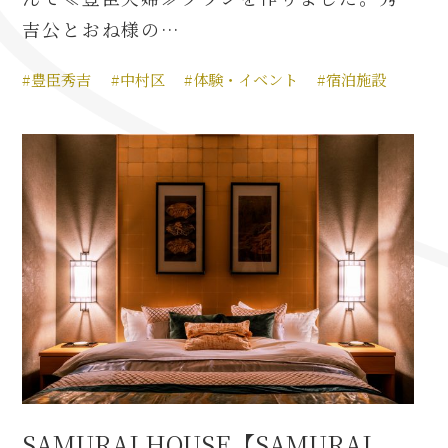
名古屋＜家康＞観光モデルコース
吉公とおね様の…
#豊臣秀吉
#中村区
#体験・イベント
#宿泊施設
前田利家と名古屋の関係
利家関連 史跡 一覧
犬千代ルート
加藤清正と名古屋の関係
清正関連 史跡 一覧
名古屋＜清正＞観光モデルコース
SAMURAI HOUSE【SAMURAI