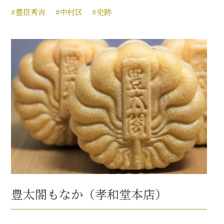
#豊臣秀吉
#中村区
#史跡
豊太閤もなか（孝和堂本店）