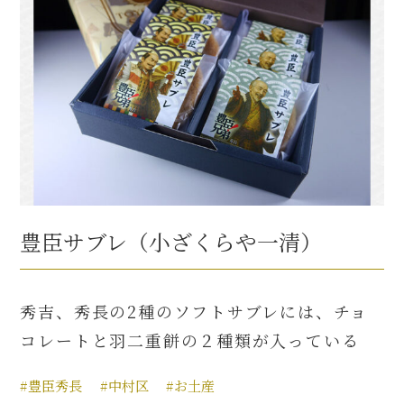
豊臣サブレ（小ざくらや一清）
秀吉、秀長の2種のソフトサブレには、チョ
コレートと羽二重餅の２種類が入っている
#豊臣秀長
#中村区
#お土産