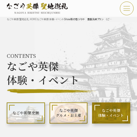
なごや英傑 聖地巡礼 HOME
なごや英傑 体験・イベント
Show和の宿つちや 豊臣夫婦プラン （ご夫婦＆カップル限定）
TOP
お知らせ
CONTENTS
なごや英傑 聖地巡礼とは
なごや英傑
なごや英傑 史跡 一覧
体験・イベント
なごや英傑 グルメ・土産 一覧
なごや英傑 体験・イベント
なごや英傑
なごや英傑
なごや英傑 史跡
グルメ・お土産
体験・イベント