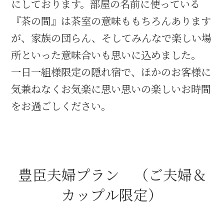
にしております。部屋の名前に使っている
名古屋＜家康＞観光モデルコース
『茶の間』は茶室の意味ももちろんあります
が、家族の団らん、そしてみんなで楽しい場
所といった意味合いも思いに込めました。
前田利家と名古屋の関係
一日一組様限定の隠れ宿で、ほかのお客様に
気兼ねなくお気楽に思い思いの楽しいお時間
利家関連 史跡 一覧
をお過ごしください。
犬千代ルート
加藤清正と名古屋の関係
豊臣夫婦プラン （ご夫婦＆
カップル限定）
清正関連 史跡 一覧
名古屋＜清正＞観光モデルコース