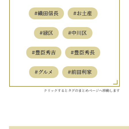
#織田信長
#お土産
#緑区
#中川区
#豊臣秀吉
#豊臣秀長
#グルメ
#前田利家
クリックするとタグのまとめページへ移動します