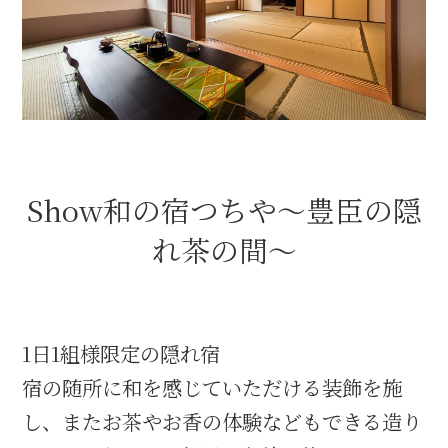
織田信長と名古屋の関係
信長関連 史跡 一覧
信長グルメ・土産一覧
Show和の宿つちや～豊臣の隠
信長攻路
れ茶の間～
徳川家康と名古屋の関係
1日1組様限定の隠れ宿
家康関連 史跡 一覧
宿の随所に和を感じていただける装飾を施
し、またお茶やお香の体験などもできる造り
家康グルメ・土産 一覧