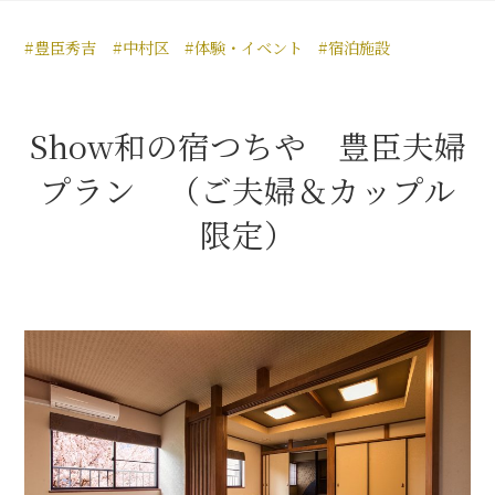
豊臣秀長と名古屋の関係
#豊臣秀吉
#中村区
#体験・イベント
#宿泊施設
秀長関連 史跡 一覧
秀長グルメ・土産一覧
Show和の宿つちや 豊臣夫婦
名古屋＜秀長＞観光モデルコース
プラン （ご夫婦＆カップル
限定）
豊臣秀吉と名古屋の関係
秀吉関連 史跡 一覧
秀吉グルメ・土産 一覧
秀吉功路