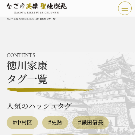
なごや英傑 聖地巡礼 HOME
徳川家康 タグ一覧
TOP
お知らせ
CONTENTS
なごや英傑 聖地巡礼とは
徳川家康
なごや英傑 史跡 一覧
タグ一覧
なごや英傑 グルメ・土産 一覧
なごや英傑 体験・イベント
人気のハッシュタグ
#中村区
#史跡
#織田信長