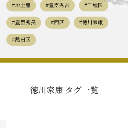
豊臣秀長と名古屋の関係
#お土産
#豊臣秀吉
#千種区
秀長関連 史跡 一覧
#豊臣秀長
#西区
#徳川家康
秀長グルメ・土産一覧
#熱田区
名古屋＜秀長＞観光モデルコース
豊臣秀吉と名古屋の関係
徳川家康 タグ一覧
秀吉関連 史跡 一覧
秀吉グルメ・土産 一覧
秀吉功路