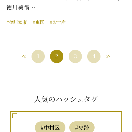
徳川美術…
#徳川家康
#東区
#お土産
1
2
3
4
人気のハッシュタグ
#中村区
#史跡