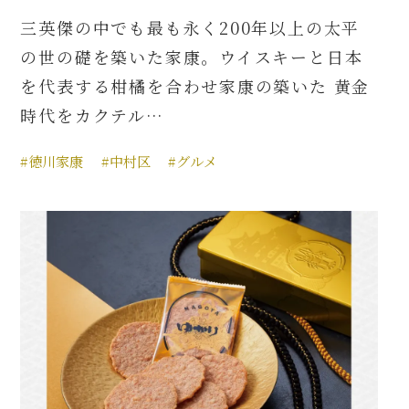
三英傑の中でも最も永く200年以上の太平
の世の礎を築いた家康。ウイスキーと日本
を代表する柑橘を合わせ家康の築いた 黄金
時代をカクテル…
#徳川家康
#中村区
#グルメ