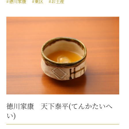
#徳川家康
#東区
#お土産
徳川家康 天下泰平(てんかたいへ
い)