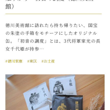
館）
徳川美術館に訪れたら持ち帰りたい、国宝
の朱塗の手箱をモチーフにしたオリジナル
缶。「初音の調度」とは、3代将軍家光の長
女千代姫が持参…
#徳川家康
#東区
#お土産