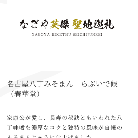
織田信長と名古屋の関係
信長関連 史跡 一覧
信長グルメ・土産一覧
信長攻路
名古屋八丁みそまん らぶいで候
（春華堂）
徳川家康と名古屋の関係
家康関連 史跡 一覧
家康公が愛し、長寿の秘訣ともいわれた八
丁味噌を濃厚なコクと独特の風味が自慢の
家康グルメ・土産 一覧
みそまんじゅうに仕上げました。