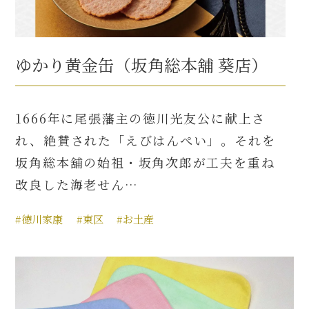
ゆかり黄金缶（坂角総本舖 葵店）
1666年に尾張藩主の徳川光友公に献上さ
れ、絶賛された「えびはんぺい」。それを
坂角総本舖の始祖・坂角次郎が工夫を重ね
改良した海老せん…
#徳川家康
#東区
#お土産