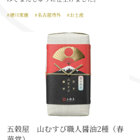
名古屋＜家康＞観光モデルコース
#徳川家康
#名古屋市外
#お土産
前田利家と名古屋の関係
利家関連 史跡 一覧
犬千代ルート
加藤清正と名古屋の関係
清正関連 史跡 一覧
五穀屋 山むすび職人醤油2種（春
名古屋＜清正＞観光モデルコース
華堂）