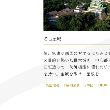
名古屋城
徳川家康が西国に対するにらみと
を目的に築いた巨大城郭。中心部
石垣造りで、防御機能に優れた枡
を持つ。金鯱を載せ、屋根を…
#織田信長
#徳川家康
#中区
#史跡