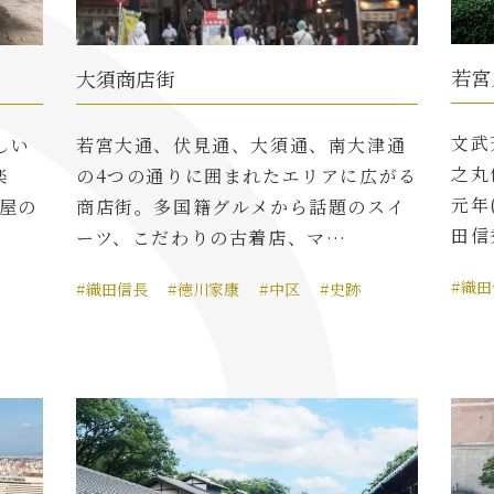
若宮
大須商店街
文武
しい
若宮大通、伏見通、大須通、南大津通
之丸
楽
の4つの通りに囲まれたエリアに広がる
元年
屋の
商店街。多国籍グルメから話題のスイ
田信
ーツ、こだわりの古着店、マ…
#織
#織田信長
#徳川家康
#中区
#史跡