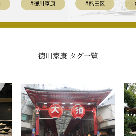
長
#徳川家康
#熱田区
関連 史跡 一覧
信長グルメ・土産一覧
信
徳川家康 タグ一覧
関連 史跡 一覧
家康グルメ・土産 一覧
名
関連 史跡 一覧
犬千代ルート
関連 史跡 一覧
名古屋＜清正＞観光モデルコ