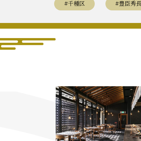
#千種区
#豊臣秀
織田信長と名古屋の関係
信長
徳川家康と名古屋の関係
家康
前田利家と名古屋の関係
利家
加藤清正と名古屋の関係
清正