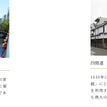
四間道
1610
川家
越」に
た堀
を利用
であ
も商人