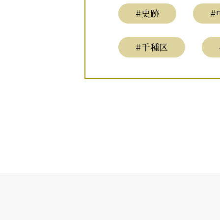
#史跡
#
#千種区