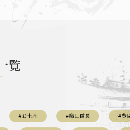
なごや英傑 聖地巡礼とは
お知らせ
一覧
なごや英傑 グルメ・土産 一覧
なごや英
関連 史跡 一覧
秀長グルメ・土産一覧
名
#お土産
#織田信長
#豊
関連 史跡 一覧
秀吉グルメ・土産 一覧
秀