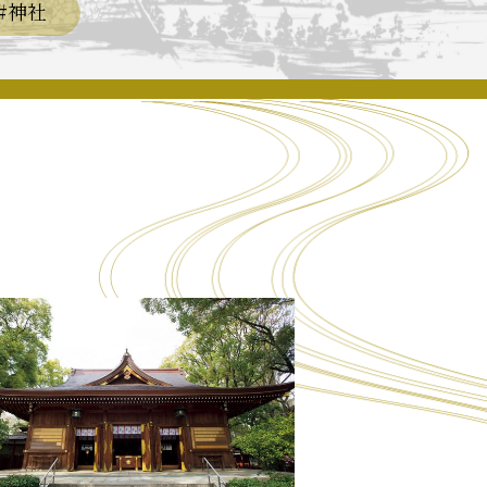
#神社
長攻路
古屋＜家康＞観光モデルコース
ース