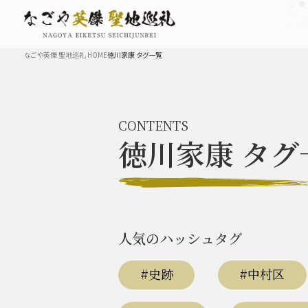
なごや英傑 聖地巡礼 HOME
徳川家康 タグ一覧
TOP
CONTENTS
徳川家康
タグ
なごや英傑 史跡 一覧
豊臣秀長と名古屋の関係
秀長
人気のハッシュタグ
#史跡
#中村区
豊臣秀吉と名古屋の関係
秀吉