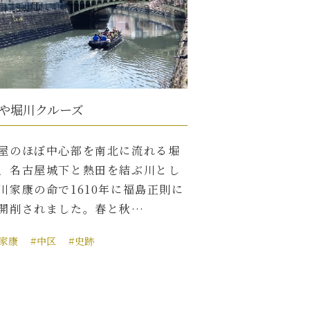
や堀川クルーズ
屋のほぼ中心部を南北に流れる堀
、名古屋城下と熱田を結ぶ川とし
川家康の命で1610年に福島正則に
開削されました。春と秋…
川家康
#中区
#史跡