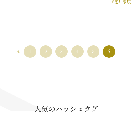
#徳川家康
1
2
3
4
5
6
人気のハッシュタグ