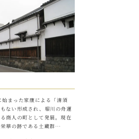
年に始まった家康による「清須
ともない形成され、堀川の舟運
する商人の町として発展。現在
の栄華の跡である土蔵群…