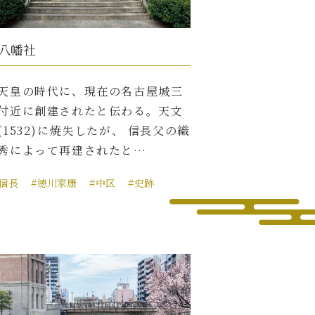
八幡社
天皇の時代に、現在の名古屋城三
付近に創建されたと伝わる。天文
(1532)に焼失したが、 信長父の織
秀によって再建されたと…
田信長
#徳川家康
#中区
#史跡