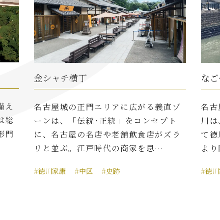
金シャチ横丁
なご
備え
名古屋城の正門エリアに広がる義直ゾ
名古
は総
ーンは、「伝統･正統」をコンセプト
川は
形門
に、名古屋の名店や老舗飲食店がズラ
て徳
リと並ぶ。江戸時代の商家を思…
より
#徳川家康
#中区
#史跡
#徳