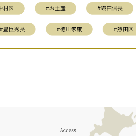
中村区
#お土産
#織田信長
#豊臣秀長
#徳川家康
#熱田区
Access