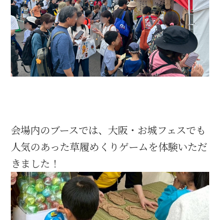
名古屋＜家康＞観光モデルコース
前田利家と名古屋の関係
利家関連 史跡 一覧
犬千代ルート
会場内のブースでは、大阪・お城フェスでも
人気のあった草履めくりゲームを体験いただ
きました！
加藤清正と名古屋の関係
清正関連 史跡 一覧
名古屋＜清正＞観光モデルコース