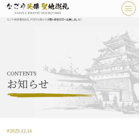
なごや英傑 聖地巡礼 HOME
お知らせ
大関ヶ原祭2025へ出展しました！
TOP
お知らせ
なごや英傑 聖地巡礼とは
CONTENTS
なごや英傑 史跡 一覧
お知らせ
なごや英傑 グルメ・土産 一覧
なごや英傑 体験・イベント
#2025.12.16