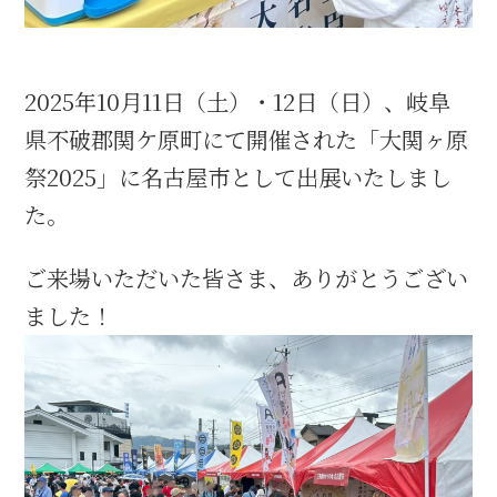
織田信長と名古屋の関係
2025年10月11日（土）・12日（日）、岐阜
信長関連 史跡 一覧
県不破郡関ケ原町にて開催された「大関ヶ原
祭2025」に名古屋市として出展いたしまし
信長グルメ・土産一覧
た。
信長攻路
ご来場いただいた皆さま、ありがとうござい
ました！
徳川家康と名古屋の関係
家康関連 史跡 一覧
家康グルメ・土産 一覧