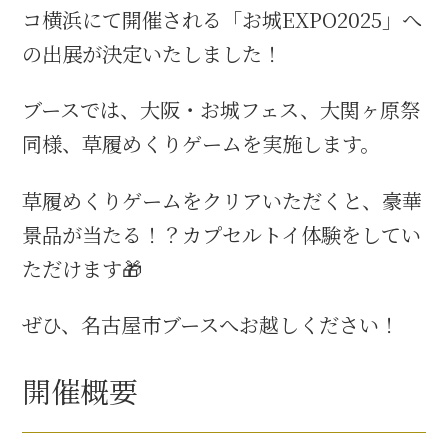
コ横浜にて開催される「お城EXPO2025」へ
の出展が決定いたしました！
織田信長と名古屋の関係
ブースでは、大阪・お城フェス、大関ヶ原祭
信長関連 史跡 一覧
同様、草履めくりゲームを実施します。
信長グルメ・土産一覧
草履めくりゲームをクリアいただくと、豪華
信長攻路
景品が当たる！？カプセルトイ体験をしてい
ただけます🎁
徳川家康と名古屋の関係
ぜひ、名古屋市ブースへお越しください！
家康関連 史跡 一覧
開催概要
家康グルメ・土産 一覧