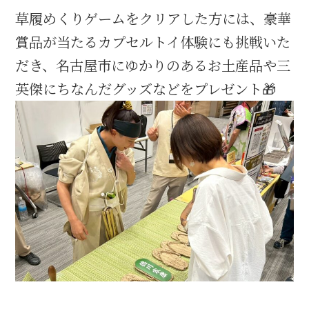
名古屋＜家康＞観光モデルコース
草履めくりゲームをクリアした方には、豪華
賞品が当たるカプセルトイ体験にも挑戦いた
だき、名古屋市にゆかりのあるお土産品や三
英傑にちなんだグッズなどをプレゼント🎁
前田利家と名古屋の関係
利家関連 史跡 一覧
犬千代ルート
加藤清正と名古屋の関係
清正関連 史跡 一覧
名古屋＜清正＞観光モデルコース