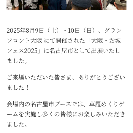
織田信長と名古屋の関係
2025年8月9日（土）・10日（日）、グラン
信長関連 史跡 一覧
フロント大阪 にて開催された「大阪・お城
フェス2025」に名古屋市として出展いたし
信長グルメ・土産一覧
ました。
信長攻路
ご来場いただいた皆さま、ありがとうござい
ました！
徳川家康と名古屋の関係
会場内の名古屋市ブースでは、草履めくりゲ
家康関連 史跡 一覧
ームを実施し多くの皆様にお楽しみいただき
ました。
家康グルメ・土産 一覧