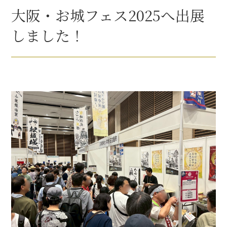
豊臣秀長と名古屋の関係
大阪・お城フェス2025へ出展
秀長関連 史跡 一覧
しました！
秀長グルメ・土産一覧
名古屋＜秀長＞観光モデルコース
豊臣秀吉と名古屋の関係
秀吉関連 史跡 一覧
秀吉グルメ・土産 一覧
秀吉功路