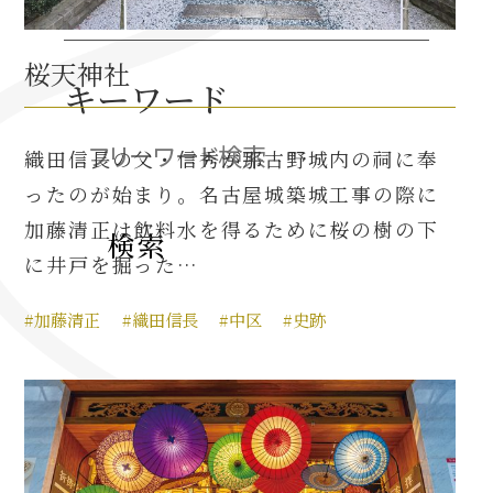
桜天神社
織田信長と名古屋の関係
キーワード
信長関連 史跡 一覧
織田信長の父・信秀が那古野城内の祠に奉
信長グルメ・土産一覧
ったのが始まり。名古屋城築城工事の際に
加藤清正は飲料水を得るために桜の樹の下
信長攻路
に井戸を掘った…
#加藤清正
#織田信長
#中区
#史跡
徳川家康と名古屋の関係
家康関連 史跡 一覧
家康グルメ・土産 一覧