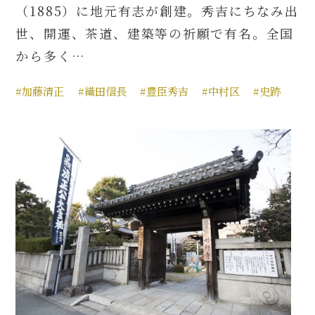
（1885）に地元有志が創建。秀吉にちなみ出
世、開運、茶道、建築等の祈願で有名。全国
から多く…
#加藤清正
#織田信長
#豊臣秀吉
#中村区
#史跡