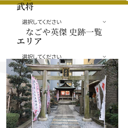
豊臣秀長と名古屋の関係
武将
秀長関連 史跡 一覧
なごや英傑 史跡一覧
秀長グルメ・土産一覧
エリア
名古屋＜秀長＞観光モデルコース
ジャンル
豊臣秀吉と名古屋の関係
秀吉関連 史跡 一覧
秀吉グルメ・土産 一覧
秀吉功路