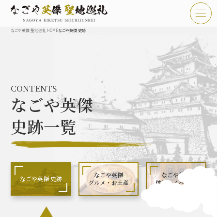
なごや英傑 聖地巡礼 HOME
なごや英傑 史跡
TOP
お知らせ
CONTENTS
なごや英傑 聖地巡礼とは
なごや英傑
なごや英傑 史跡 一覧
史跡一覧
なごや英傑 グルメ・土産 一覧
なごや英傑 体験・イベント
なごや英傑
なごや英傑
なごや英傑 史跡
グルメ・お土産
体験・イベント