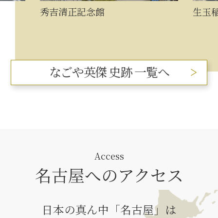
秀吉清正記念館
生玉
なごや英傑 史跡 一覧へ
Access
名古屋へのアクセス
日本の真ん中「名古屋」は