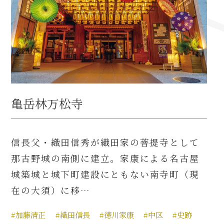
名古屋＜家康＞観光モデルコース
前田利家と名古屋の関係
利家関連 史跡 一覧
亀岳林万松寺
犬千代ルート
信長父・織田信秀が織田家の菩提寺として
那古野城の南側に建立。家康による名古屋
加藤清正と名古屋の関係
城築城と城下町建設にともない南寺町（現
在の大須）に移…
清正関連 史跡 一覧
#加藤清正
#織田信長
#徳川家康
#中区
#史跡
名古屋＜清正＞観光モデルコース