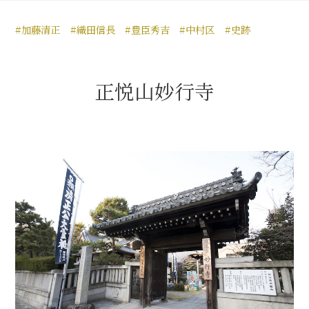
豊臣秀長と名古屋の関係
#加藤清正
#織田信長
#豊臣秀吉
#中村区
#史跡
秀長関連 史跡 一覧
秀長グルメ・土産一覧
正悦山妙行寺
名古屋＜秀長＞観光モデルコース
豊臣秀吉と名古屋の関係
秀吉関連 史跡 一覧
秀吉グルメ・土産 一覧
秀吉功路