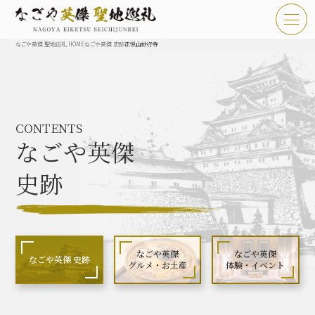
なごや英傑 聖地巡礼 HOME
なごや英傑 史跡
正悦山妙行寺
TOP
お知らせ
CONTENTS
なごや英傑 聖地巡礼とは
なごや英傑
なごや英傑 史跡 一覧
史跡
なごや英傑 グルメ・土産 一覧
なごや英傑 体験・イベント
なごや英傑
なごや英傑
なごや英傑 史跡
グルメ・お土産
体験・イベント