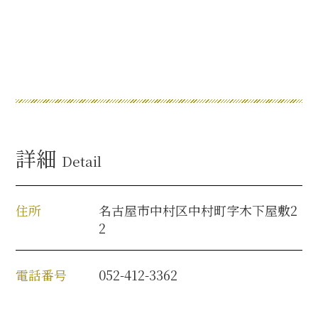
名古屋＜家康＞観光モデルコース
前田利家と名古屋の関係
利家関連 史跡 一覧
詳細
Detail
犬千代ルート
住所
名古屋市中村区中村町字木下屋敷2
2
加藤清正と名古屋の関係
電話番号
052-412-3362
清正関連 史跡 一覧
名古屋＜清正＞観光モデルコース