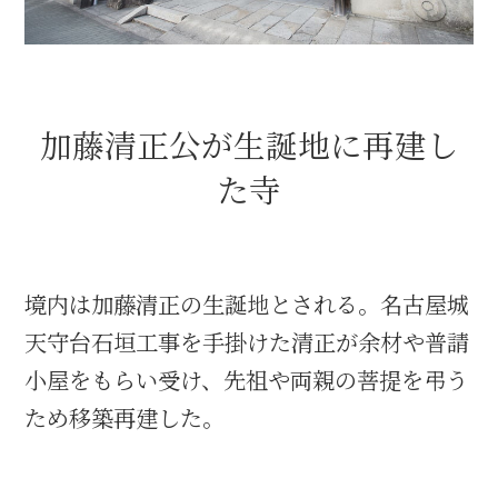
織田信長と名古屋の関係
信長関連 史跡 一覧
加藤清正公が生誕地に再建し
た寺
信長グルメ・土産一覧
信長攻路
境内は加藤清正の生誕地とされる。名古屋城
天守台石垣工事を手掛けた清正が余材や普請
徳川家康と名古屋の関係
小屋をもらい受け、先祖や両親の菩提を弔う
ため移築再建した。
家康関連 史跡 一覧
家康グルメ・土産 一覧