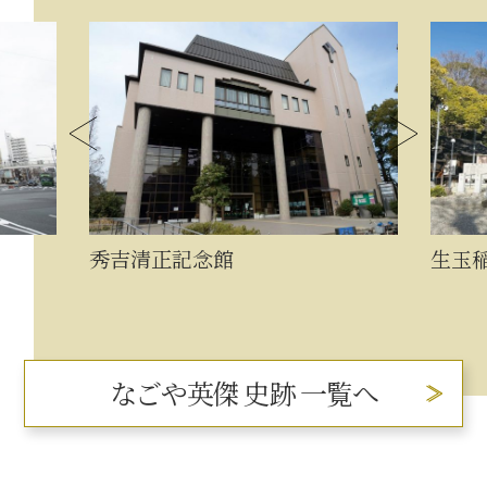
秀吉清正記念館
生玉
なごや英傑 史跡 一覧へ