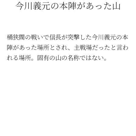
今川義元の本陣があった山
名古屋＜家康＞観光モデルコース
桶狭間の戦いで信長が突撃した今川義元の本
前田利家と名古屋の関係
陣があった場所とされ、主戦場だったと言わ
利家関連 史跡 一覧
れる場所。固有の山の名称ではない。
犬千代ルート
加藤清正と名古屋の関係
清正関連 史跡 一覧
名古屋＜清正＞観光モデルコース