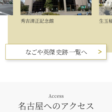
秀吉清正記念館
生玉
なごや英傑 史跡 一覧へ
Access
名古屋へのアクセス