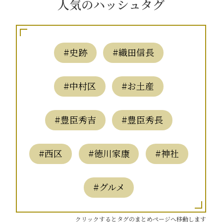
人気のハッシュタグ
#史跡
#織田信長
#中村区
#お土産
#豊臣秀吉
#豊臣秀長
#西区
#徳川家康
#神社
#グルメ
クリックするとタグのまとめページへ移動します