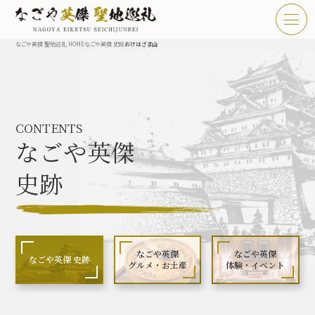
なごや英傑 聖地巡礼 HOME
なごや英傑 史跡
おけはざま山
TOP
お知らせ
CONTENTS
なごや英傑 聖地巡礼とは
なごや英傑
なごや英傑 史跡 一覧
史跡
なごや英傑 グルメ・土産 一覧
なごや英傑 体験・イベント
なごや英傑
なごや英傑
なごや英傑 史跡
グルメ・お土産
体験・イベント