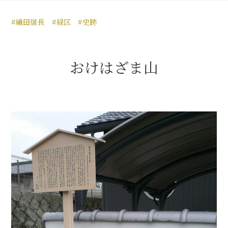
豊臣秀長と名古屋の関係
#織田信長
#緑区
#史跡
秀長関連 史跡 一覧
秀長グルメ・土産一覧
おけはざま山
名古屋＜秀長＞観光モデルコース
豊臣秀吉と名古屋の関係
秀吉関連 史跡 一覧
秀吉グルメ・土産 一覧
秀吉功路