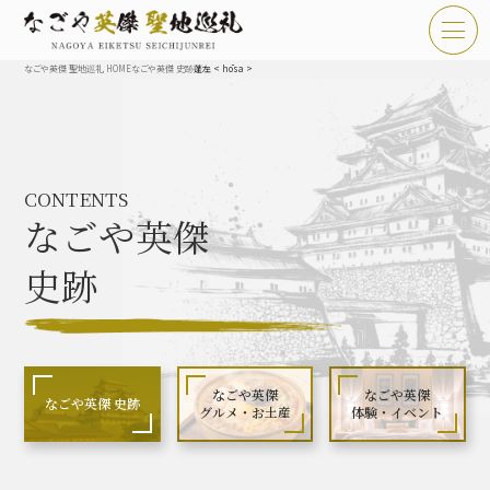
なごや英傑 聖地巡礼 HOME
なごや英傑 史跡
蓬左 < hōsa >
TOP
お知らせ
CONTENTS
なごや英傑 聖地巡礼とは
なごや英傑
なごや英傑 史跡 一覧
史跡
なごや英傑 グルメ・土産 一覧
なごや英傑 体験・イベント
なごや英傑
なごや英傑
なごや英傑 史跡
グルメ・お土産
体験・イベント