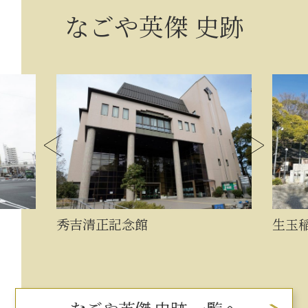
なごや英傑 史跡
秀吉清正記念館
生玉