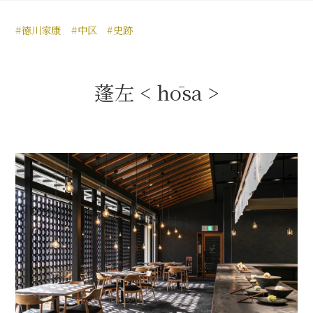
豊臣秀長と名古屋の関係
#徳川家康
#中区
#史跡
秀長関連 史跡 一覧
秀長グルメ・土産一覧
蓬左 < hōsa >
名古屋＜秀長＞観光モデルコース
豊臣秀吉と名古屋の関係
秀吉関連 史跡 一覧
秀吉グルメ・土産 一覧
秀吉功路