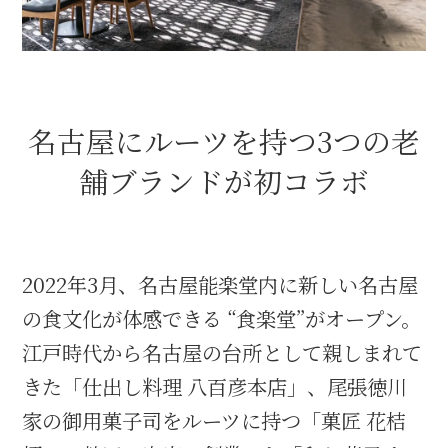
織田信長と名古屋の関係
信長関連 史跡 一覧
名古屋にルーツを持つ3つの老
信長グルメ・土産一覧
舗ブランドが初コラボ
信長攻路
2022年3月、名古屋能楽堂内に新しい名古屋
の食文化が体感できる “食楽堂”がオープン。
徳川家康と名古屋の関係
江戸時代から名古屋の台所として親しまれて
家康関連 史跡 一覧
きた「仕出し料理 八百彦本店」、尾張徳川
家の御用菓子司をルーツに持つ「菓匠 花桔
家康グルメ・土産 一覧