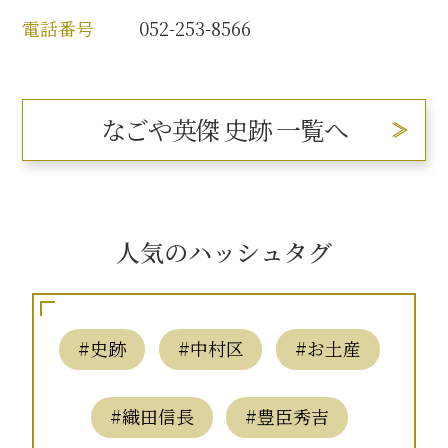
電話番号
052-253-8566
なごや英傑 史跡 一覧へ
人気のハッシュタグ
#史跡
#中村区
#お土産
#織田信長
#豊臣秀吉