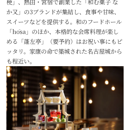
梗」、熱田・宮宿で創業した「和む菓子 な
名古屋＜家康＞観光モデルコース
か又」の3ブランドが集結し、食事や甘味、
スイーツなどを提供する。和のフードホール
「hōsa」のほか、本格的な会席料理が楽し
前田利家と名古屋の関係
める「蓬左亭」（要予約）はお祝い事にもピ
ッタリ。家康の命で築城された名古屋城から
利家関連 史跡 一覧
も程近い。
犬千代ルート
加藤清正と名古屋の関係
清正関連 史跡 一覧
名古屋＜清正＞観光モデルコース