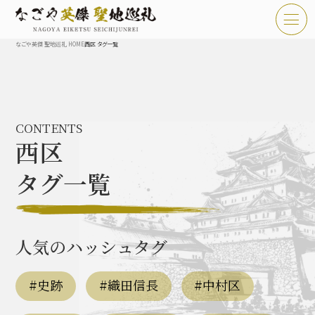
なごや英傑 聖地巡礼 HOME
西区 タグ一覧
TOP
お知らせ
CONTENTS
なごや英傑 聖地巡礼とは
西区
なごや英傑 史跡 一覧
タグ一覧
なごや英傑 グルメ・土産 一覧
なごや英傑 体験・イベント
人気のハッシュタグ
#史跡
#織田信長
#中村区