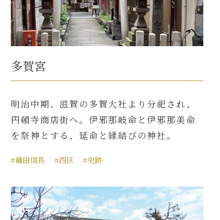
多賀宮
明治中期、滋賀の多賀大社より分祀され、
円頓寺商店街へ。伊邪那岐命と伊邪那美命
を祭神とする、延命と縁結びの神社。
#織田信長
#西区
#史跡