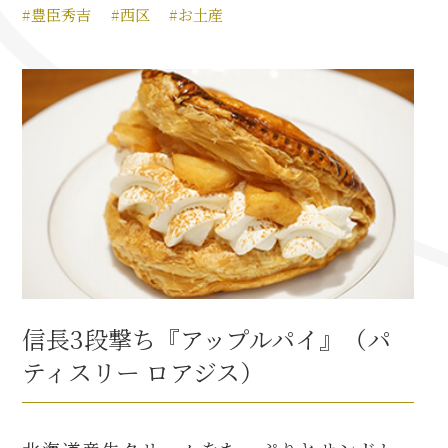
#豊臣秀吉
#西区
#お土産
名古屋＜家康＞観光モデルコース
前田利家と名古屋の関係
利家関連 史跡 一覧
犬千代ルート
信長3段撃ち『アップルパイ』（パ
加藤清正と名古屋の関係
ティスリー ロアジス）
清正関連 史跡 一覧
名古屋＜清正＞観光モデルコース