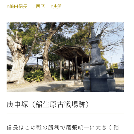
#織田信長
#西区
#史跡
庚申塚（稲生原古戦場跡）
信長はこの戦の勝利で尾張統一に大きく踏