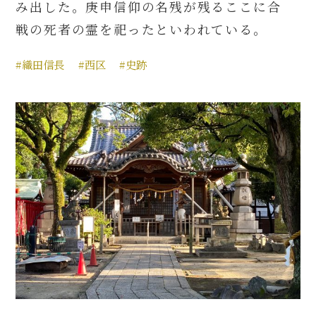
み出した。庚申信仰の名残が残るここに合
戦の死者の霊を祀ったといわれている。
#織田信長
#西区
#史跡