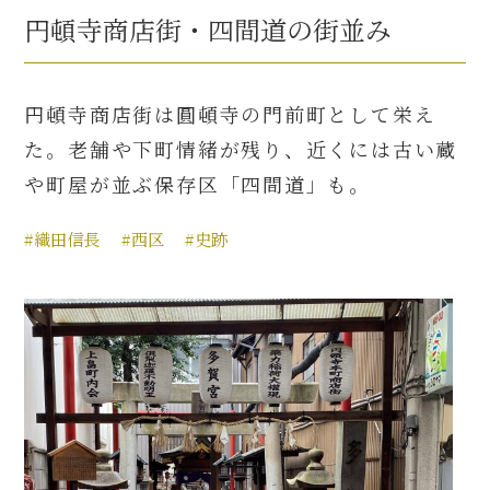
円頓寺商店街・四間道の街並み
円頓寺商店街は圓頓寺の門前町として栄え
た。老舗や下町情緒が残り、近くには古い蔵
や町屋が並ぶ保存区「四間道」も。
#織田信長
#西区
#史跡