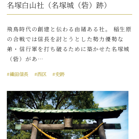
名塚白山社（名塚城（砦）跡）
飛鳥時代の創建と伝わる由緒ある社。 稲生原
の合戦では信長を討とうとした勢力優勢な
弟・信行軍を打ち破るために築かせた名塚城
（砦）があ…
#織田信長
#西区
#史跡