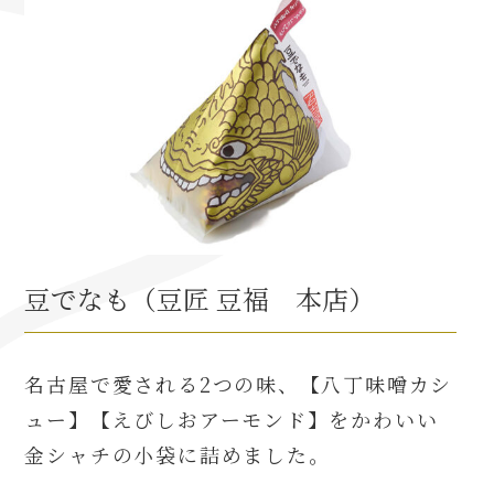
織田信長と名古屋の関係
信長関連 史跡 一覧
信長グルメ・土産一覧
信長攻路
豆でなも（豆匠 豆福 本店）
徳川家康と名古屋の関係
名古屋で愛される2つの味、【八丁味噌カシ
家康関連 史跡 一覧
ュー】【えびしおアーモンド】をかわいい
金シャチの小袋に詰めました。
家康グルメ・土産 一覧