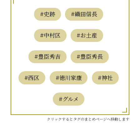
#史跡
#織田信長
#中村区
#お土産
#豊臣秀吉
#豊臣秀長
#西区
#徳川家康
#神社
#グルメ
クリックするとタグのまとめページへ移動します