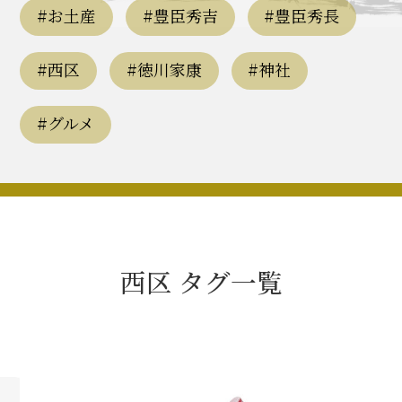
豊臣秀長と名古屋の関係
#お土産
#豊臣秀吉
#豊臣秀長
秀長関連 史跡 一覧
#西区
#徳川家康
#神社
秀長グルメ・土産一覧
#グルメ
名古屋＜秀長＞観光モデルコース
豊臣秀吉と名古屋の関係
西区 タグ一覧
秀吉関連 史跡 一覧
秀吉グルメ・土産 一覧
秀吉功路