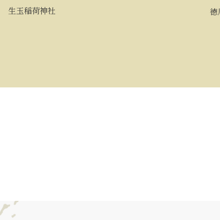
生玉稲荷神社
徳