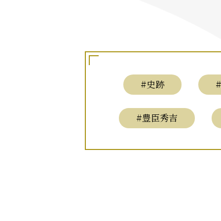
#史跡
#豊臣秀吉