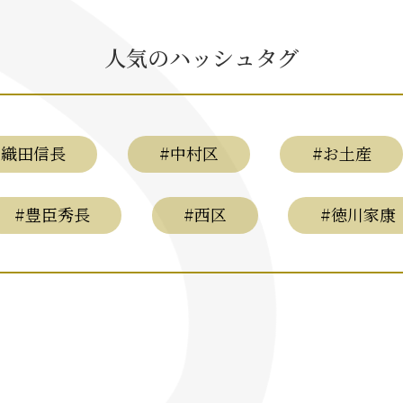
人気のハッシュタグ
#織田信長
#中村区
#お土産
#豊臣秀長
#西区
#徳川家康