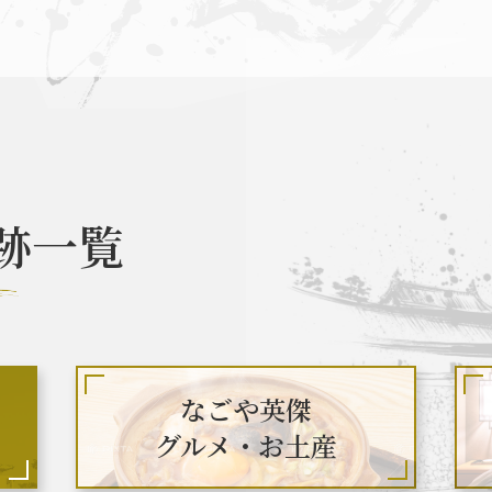
なごや英傑 聖地巡礼とは
お知らせ
跡一覧
なごや英傑 グルメ・土産 一覧
なごや英
関連 史跡 一覧
秀長グルメ・土産一覧
名
なごや英傑
グルメ・お土産
関連 史跡 一覧
秀吉グルメ・土産 一覧
秀