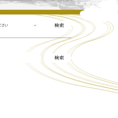
ル
長攻路
古屋＜家康＞観光モデルコース
ース