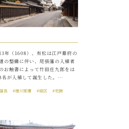
13年（1608）、有松は江戸幕府の
道の整備に伴い、尾張藩の入植者
のお触書によって竹田庄九郎をは
8名が入植して誕生した。…
田信長
#徳川家康
#緑区
#史跡