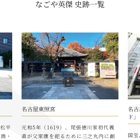
なごや英傑 史跡一覧
名古屋東照宮
名古
ド」
(松平
元和5年（1619）、尾張徳川家初代義
国宝
豪商・
直が父家康を祀るために三之丸内に創