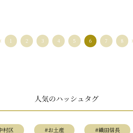
1
2
3
4
5
6
7
8
人気のハッシュタグ
中村区
#お土産
#織田信長