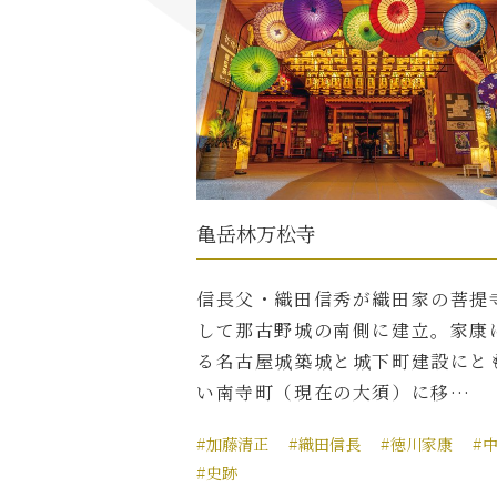
亀岳林万松寺
信長父・織田信秀が織田家の菩提
して那古野城の南側に建立。家康
る名古屋城築城と城下町建設にと
い南寺町（現在の大須）に移…
#加藤清正
#織田信長
#徳川家康
#
#史跡