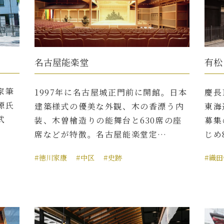
名古屋能楽堂
有松
家筆
1997年に名古屋城正門前に開館。日本
慶長
源氏
建築様式の優美な外観、木の香漂う内
東海
武
装、木曽檜造りの能舞台と630席の座
募集
席などが特徴。名古屋能楽堂定…
じめ
#徳川家康
#中区
#史跡
#織