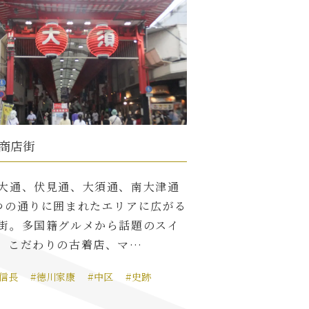
商店街
大通、伏見通、大須通、南大津通
つの通りに囲まれたエリアに広がる
街。多国籍グルメから話題のスイ
、こだわりの古着店、マ…
田信長
#徳川家康
#中区
#史跡