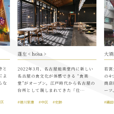
蓬左 < hōsa >
大須
寺と
2022年3月、名古屋能楽堂内に新しい
若宮
によ
名古屋の食文化が体感できる “食楽
の4
もな
堂”がオープン。江戸時代から名古屋の
商店
台所として親しまれてきた「仕…
ーツ
中区
#徳川家康
#中区
#史跡
#織