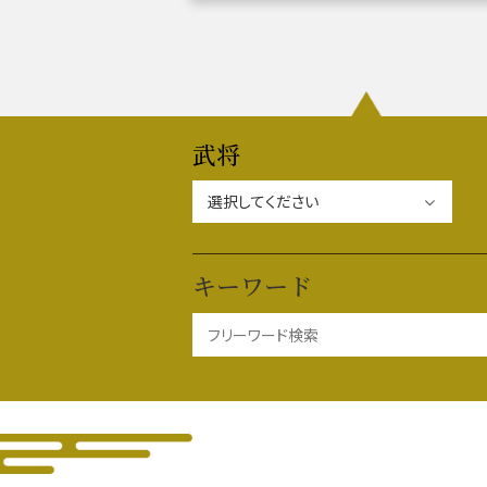
織田信長と名古屋の関係
信長
武将
徳川家康と名古屋の関係
家康
キーワード
前田利家と名古屋の関係
利家
加藤清正と名古屋の関係
清正