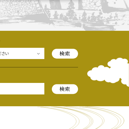
長攻路
ル
古屋＜家康＞観光モデルコース
ース