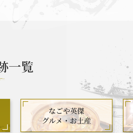
なごや英傑 聖地巡礼とは
お知らせ
跡一覧
なごや英傑 グルメ・土産 一覧
なごや英
関連 史跡 一覧
秀長グルメ・土産一覧
名
なごや英傑
グルメ・お土産
関連 史跡 一覧
秀吉グルメ・土産 一覧
秀