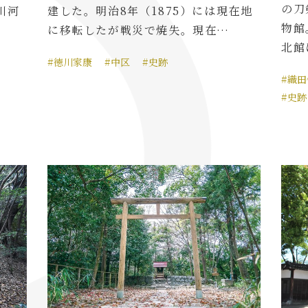
の刀
川河
建した。明治8年（1875）には現在地
物館
に移転したが戦災で焼失。現在…
北館
#徳川家康
#中区
#史跡
#織
#史跡