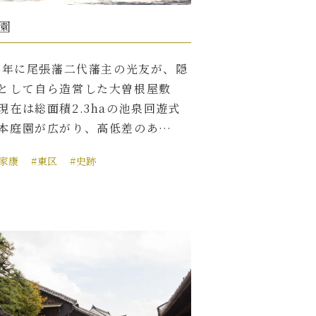
園
95年に尾張藩二代藩主の光友が、隠
として自ら造営した大曽根屋敷
現在は総面積2.3haの池泉回遊式
本庭園が広がり、高低差のあ…
川家康
#東区
#史跡