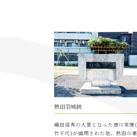
熱田羽城跡
織田信秀の人質となった徳川家康
竹千代)が幽閉された地。熱田の