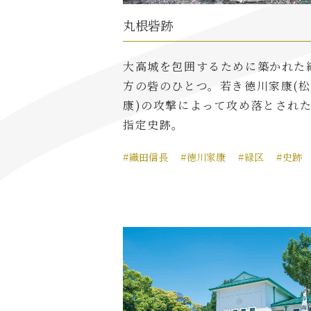
丸根砦跡
大高城を包囲するために築かれた
方の砦のひとつ。若き徳川家康(
康)の攻撃によって攻め落とされ
指定史跡。
#織田信長
#徳川家康
#緑区
#史跡