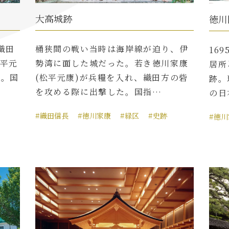
大高城跡
徳川
織田
桶狭間の戦い当時は海岸線が迫り、伊
16
松平元
勢湾に面した城だった。若き徳川家康
居所
た。国
(松平元康)が兵糧を入れ、織田方の砦
跡。
を攻める際に出撃した。国指…
の日
#織田信長
#徳川家康
#緑区
#史跡
#徳