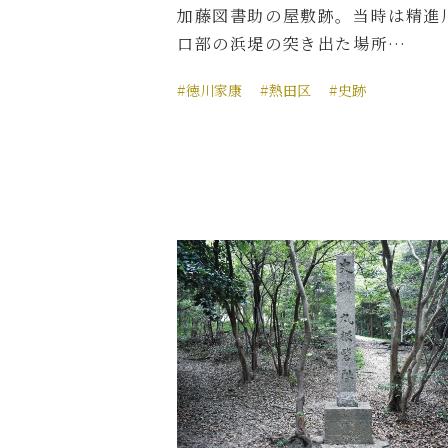
加藤図書助の屋敷跡。当時は精進
口部の浜堤の突き出た場所…
#徳川家康
#熱田区
#史跡