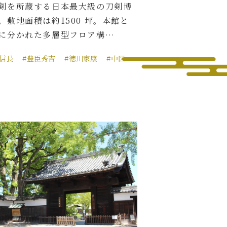
剣を所蔵する日本最大級の刀剣博
。敷地面積は約1500 坪。本館と
に分かれた多層型フロア構…
田信長
#豊臣秀吉
#徳川家康
#中区