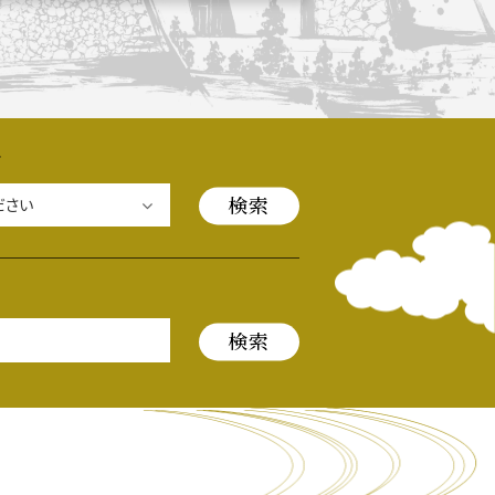
長攻路
ル
古屋＜家康＞観光モデルコース
ース