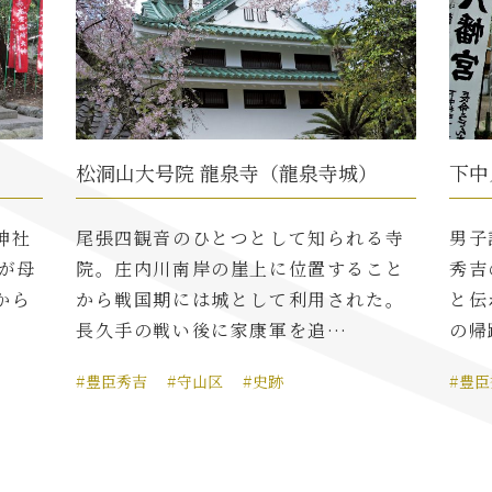
松洞山大号院 龍泉寺（龍泉寺城）
下中
神社
尾張四観音のひとつとして知られる寺
男子
が母
院。庄内川南岸の崖上に位置すること
秀吉
から
から戦国期には城として利用された。
と伝
長久手の戦い後に家康軍を追…
の帰
#豊臣秀吉
#守山区
#史跡
#豊