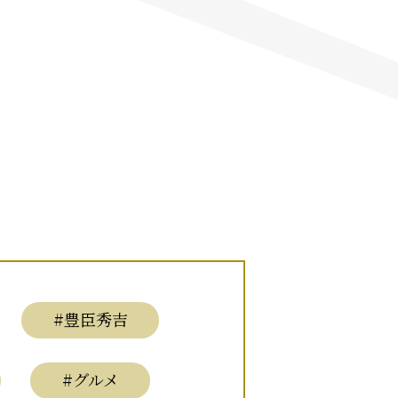
#豊臣秀吉
#グルメ