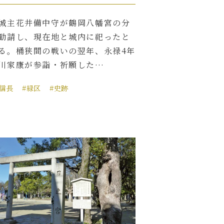
城主花井備中守が鶴岡八幡宮の分
勧請し、現在地と城内に祀ったと
る。桶狭間の戦いの翌年、永禄4年
川家康が参詣・祈願した…
田信長
#緑区
#史跡