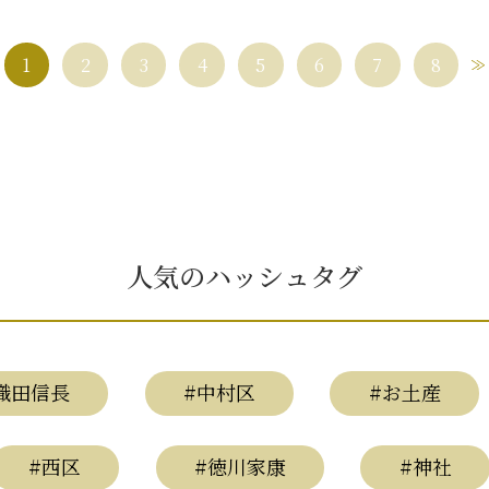
1
2
3
4
5
6
7
8
人気のハッシュタグ
織田信長
#中村区
#お土産
#西区
#徳川家康
#神社