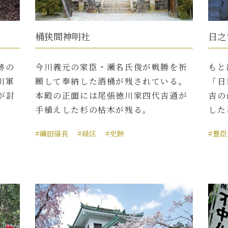
桶狭間神明社
日之
跡の
今川義元の家臣・瀬名氏俊が戦勝を祈
もと
川軍
願して奉納した酒桶が残されている。
「日
が討
本殿の正面には尾張徳川家四代吉通が
吉の
手植えした杉の枯木が残る。
した
#織田信長
#緑区
#史跡
#豊