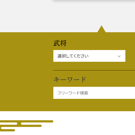
織田信長と名古屋の関係
信長
武将
徳川家康と名古屋の関係
家康
キーワード
前田利家と名古屋の関係
利家
加藤清正と名古屋の関係
清正