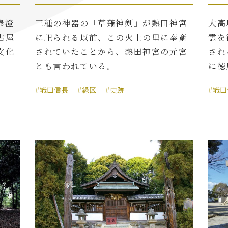
泰澄
三種の神器の「草薙神剣」が熱田神宮
大高
古屋
に祀られる以前、この火上の里に奉斎
霊を
文化
されていたことから、熱田神宮の元宮
され
とも言われている。
に徳
#織田信長
#緑区
#史跡
#織