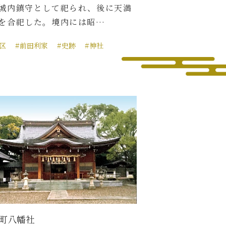
城内鎮守として祀られ、後に天満
を合祀した。境内には昭…
区
#前田利家
#史跡
#神社
町八幡社