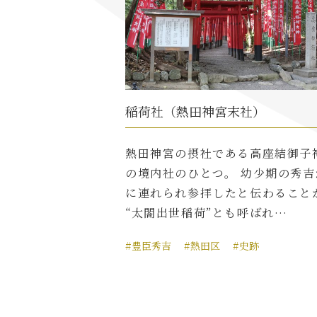
稲荷社（熱田神宮末社）
熱田神宮の摂社である高座結御子
の境内社のひとつ。 幼少期の秀吉
に連れられ参拝したと伝わること
“太閤出世稲荷”とも呼ばれ…
#豊臣秀吉
#熱田区
#史跡