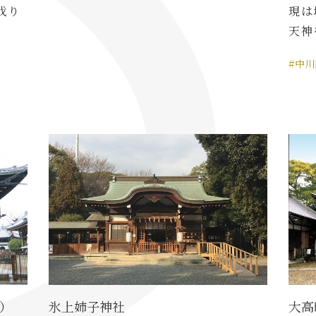
伐り
現は
天神
#中川
）
氷上姉子神社
大高