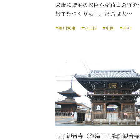
家康に城主の家臣が稲荷山の竹を
旗竿をつくり献上。家康は大…
#徳川家康
#守山区
#史跡
#神社
荒子観音寺（浄海山円龍院観音寺