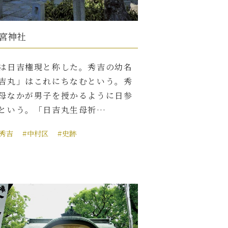
宮神社
は日吉権現と称した。秀吉の幼名
吉丸」はこれにちなむという。秀
母なかが男子を授かるように日参
という。「日吉丸生母祈…
臣秀吉
#中村区
#史跡