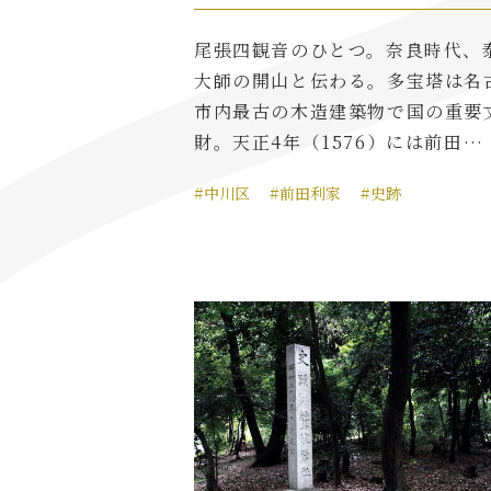
尾張四観音のひとつ。奈良時代、
大師の開山と伝わる。多宝塔は名
市内最古の木造建築物で国の重要
財。天正4年（1576）には前田…
#中川区
#前田利家
#史跡