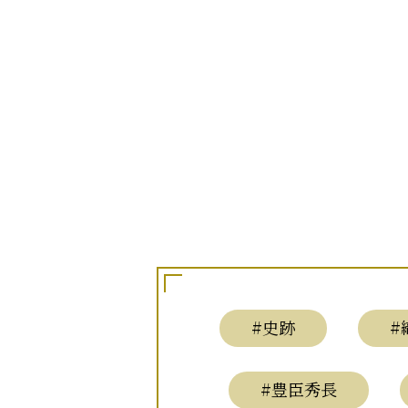
#史跡
#
#豊臣秀長