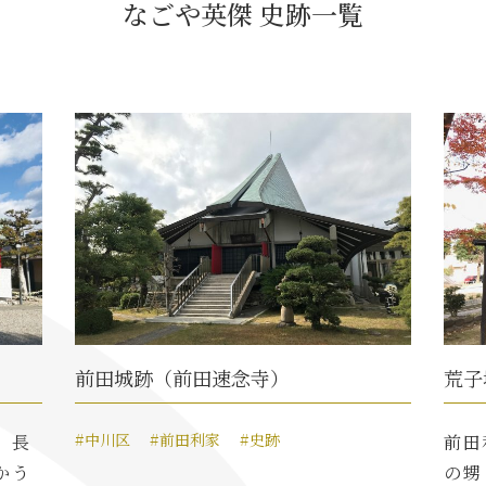
なごや英傑 史跡一覧
前田城跡（前田速念寺）
荒子
#中川区
#前田利家
#史跡
。長
前田
かう
の甥