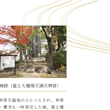
城跡（冨士大権現天満天神宮）
利家生誕地のひとつとされ、利家
・慶次も一時居住した城。冨士権