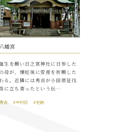
八幡宮
誕生を願い日之宮神社に日参した
の母が、懐妊後に安産を祈願した
わる。近隣には秀吉が小田原征伐
路に立ち寄ったという伝…
臣秀吉
#中村区
#史跡