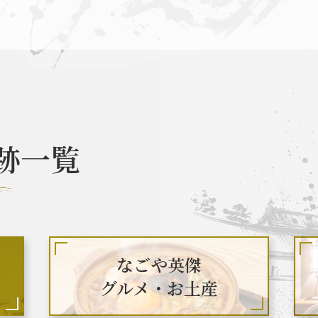
なごや英傑 聖地巡礼とは
お知らせ
跡一覧
なごや英傑 グルメ・土産 一覧
なごや英
関連 史跡 一覧
秀長グルメ・土産一覧
名
なごや英傑
グルメ・お土産
関連 史跡 一覧
秀吉グルメ・土産 一覧
秀