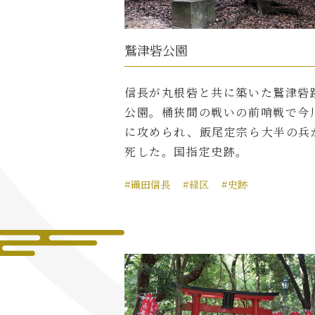
鷲津砦公園
信長が丸根砦と共に築いた鷲津砦
公園。桶狭間の戦いの前哨戦で今
に攻められ、飯尾定宗ら大半の兵
死した。国指定史跡。
#織田信長
#緑区
#史跡